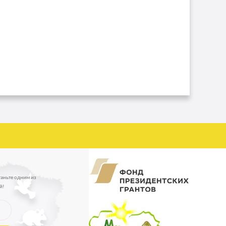
таньте одним из
й!