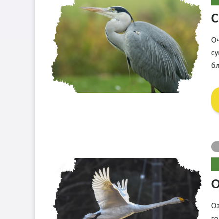
С
Оч
су
бл
О
Оз