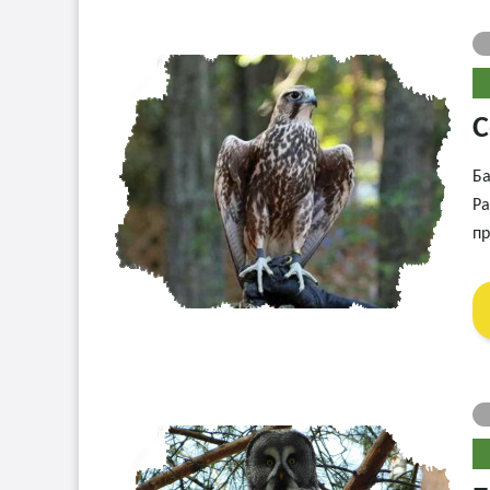
С
Ба
Ра
пр