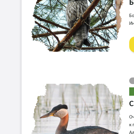
Б
Бо
Ин
С
Оч
к 
Ал