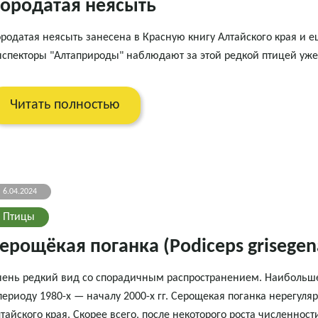
ородатая неясыть
родатая неясыть занесена в Красную книгу Алтайского края и е
спекторы "Алтаприроды" наблюдают за этой редкой птицей уже 
Читать полностью
6.04.2024
Птицы
ерощёкая поганка (Podiceps grisegen
ень редкий вид со спорадичным распространением. Наибольшее
периоду 1980-х — началу 2000-х гг. Серощекая поганка нерегул
тайского края. Скорее всего, после некоторого роста численност