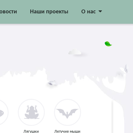
овости
Наши проекты
О нас
Лягушки
Летучие мыши