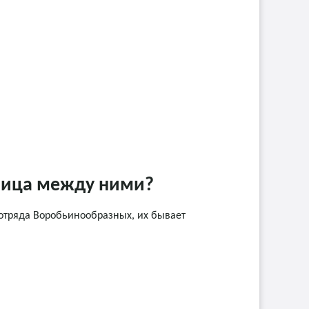
зница между ними?
отряда Воробьинообразных, их бывает