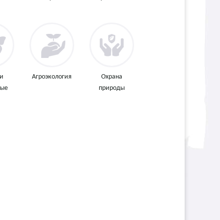
 и
Агроэкология
Охрана
мые
природы