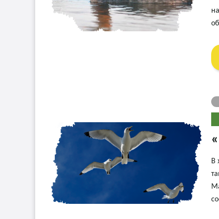
на
об
«
В 
та
Ма
со