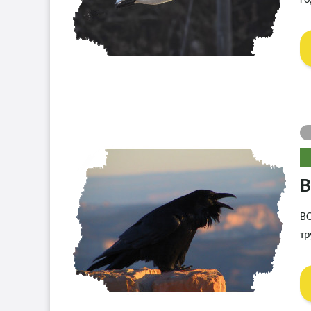
го
В
ВО
тр