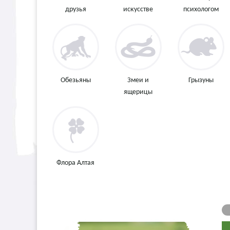
друзья
искусстве
психологом
Обезьяны
Змеи и
Грызуны
ящерицы
Флора Алтая