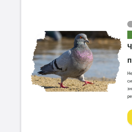
Ч
Не
си
зн
ре