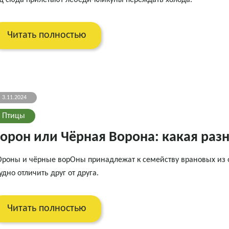
д сюда прилетают лебеди-кликуны переждать холода.
Читать полностью
3.11.2024
Птицы
орон или Чёрная Ворона: какая ра
роны и чёрные ворОны принадлежат к семейству врановых из 
удно отличить друг от друга.
Читать полностью