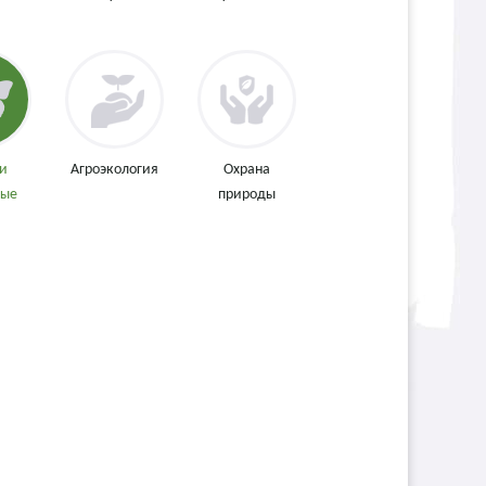
 и
Агроэкология
Охрана
мые
природы