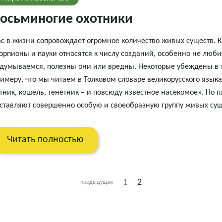
осьминогие охотники
с в жизни сопровождает огромное количество живых существ. 
орпионы и пауки относятся к числу созданий, особенно не лю
думываемся, полезны они или вредны. Некоторые убеждены в том
имеру, что мы читаем в Толковом словаре великорусского языка
тник, кошель, тенетник – и повсюду известное насекомое». Но 
ставляют совершенно особую и своеобразную группу живых сущ
Читать полностью
1
2
предыдущая