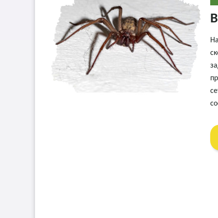
В
На
ск
за
пр
се
со