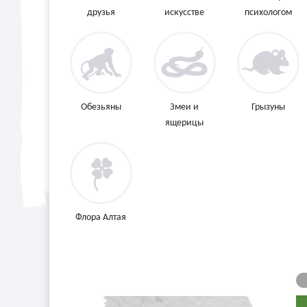
друзья
искусстве
психологом
Обезьяны
Змеи и
Грызуны
ящерицы
Флора Алтая