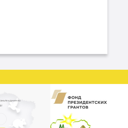
таньте одним из
й!