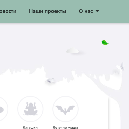
овости
Наши проекты
О нас
Лягушки
Летучие мыши