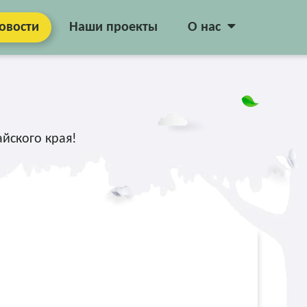
овости
Наши проекты
О нас
йского края!