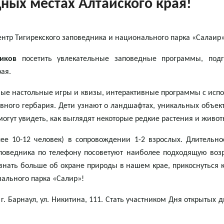
ных местах Алтайского края!
р Тигирекского заповедника и национального парка «Салаир» о
иков
посетить увлекательные заповедные программы, подг
ая.
льные настольные игры и квизы, интерактивные программы с ис
вного гербария. Дети узнают о ландшафтах, уникальных объект
огут увидеть, как выглядят некоторые редкие растения и животн
е 10-12 человек) в сопровождении 1-2 взрослых. Длительно
аповедника по телефону посоветуют наиболее подходящую воз
узнать больше об охране природы в нашем крае, прикоснуться 
нального парка «Салир»!
. Барнаул, ул. Никитина, 111. Стать участником Дня открытых 