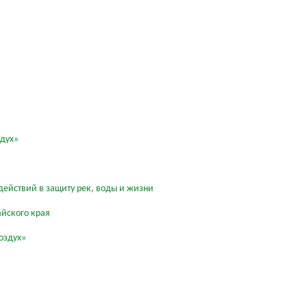
здух»
действий в защиту рек, воды и жизни
айского края
оздух»