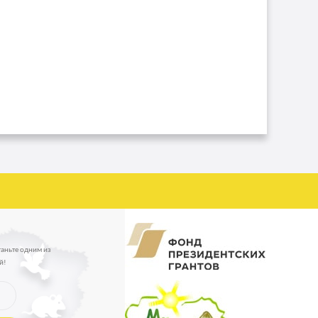
таньте одним из
й!