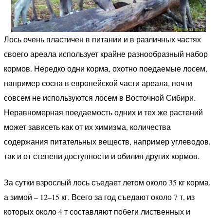
Лось очень пластичен в питании и в различных частях
своего ареала использует крайне разнообразный набор
кормов. Нередко одни корма, охотно поедаемые лосем,
например сосна в европейской части ареала, почти
совсем не используются лосем в Восточной Сибири.
Неравномерная поедаемость одних и тех же растений
может зависеть как от их химизма, количества
содержания питательных веществ, например углеводов,
так и от степени доступности и обилия других кормов.
За сутки взрослый лось съедает летом около 35 кг корма,
а зимой – 12–15 кг. Всего за год съедают около 7 т, из
которых около 4 т составляют побеги лиственных и