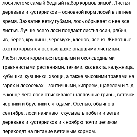
лося летом; самый бедный набор кормов зимой. Листья
деревьев и кустарников – основной корм лосей в летнее
время. Захватив ветку губами, лось обрывает с нее все
листья. Лучше всего лоси поедают листья осин, рябин,
ив, берез, крушины, черемухи, кленов, ясеня. Животные
охотно кормятся осенью даже опавшими листьями.
Любят лоси кормиться водными и околсводными
травянистыми растениями, такими, как вахта, калужница,
кубышки, кувшинки, хвощи, а также высокими травами на
гарях и лесосеках – зонтичными, кипреем, щавелем и т. д.
В конце лета лоси отыскивают шляпочные грибы, веточки
черники и брусники с ягодами. Осенью, обычно в
сентябре, лоси начинают скусывать побеги и ветви
деревьев и кустарников и к ноябрю почти целиком
переходят на питание веточным кормом.