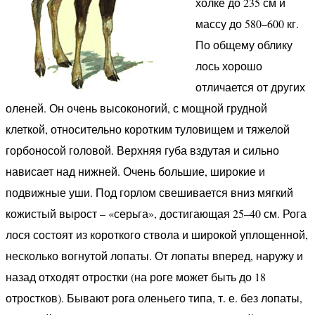
холке до 235 см и
массу до 580–600 кг.
По общему облику
лось хорошо
отличается от других
оленей. Он очень высоконогий, с мощной грудной
клеткой, относительно коротким туловищем и тяжелой
горбоносой головой. Верхняя губа вздутая и сильно
нависает над нижней. Очень большие, широкие и
подвижные уши. Под горлом свешивается вниз мягкий
кожистый вырост – «серьга», достигающая 25–40 см. Рога
лося состоят из короткого ствола и широкой уплощенной,
несколько вогнутой лопаты. От лопаты вперед, наружу и
назад отходят отростки (на роге может быть до 18
отростков). Бывают рога оленьего типа, т. е. без лопаты,