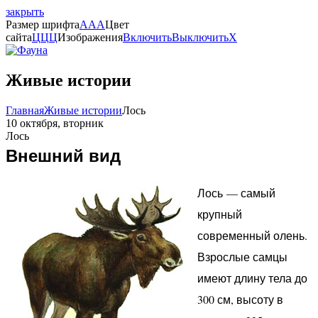
закрыть
Размер шрифта
A
A
A
Цвет
сайта
Ц
Ц
Ц
Изображения
Включить
Выключить
X
Живые истории
Главная
Живые истории
Лось
10 октября, вторник
Лось
Внешний вид
Лось — самый
крупный
современный олень.
Взрослые самцы
имеют длину тела до
300 см, высоту в