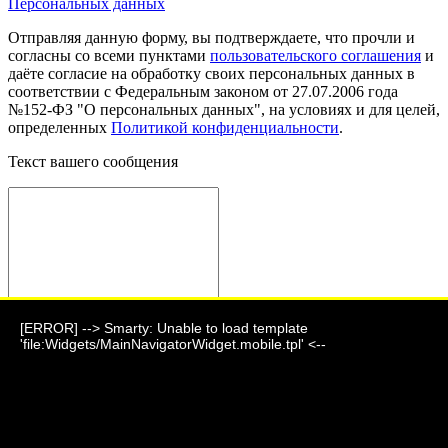
Персональных данных
Отправляя данную форму, вы подтверждаете, что прочли и
согласны со всеми пунктами
пользовательского соглашения
и
даёте согласие на обработку своих персональных данных в
соответствии с Федеральным законом от 27.07.2006 года
№152-ФЗ "О персональных данных", на условиях и для целей,
определенных
Политикой конфиденциальности
.
Текст вашего сообщения
[ERROR] --> Smarty: Unable to load template
Отправить сообщение
'file:Widgets/MainNavigatorWidget.mobile.tpl' <--
Фауна 2024 г.
г. Барнаул, ул. Парковая, дом 7