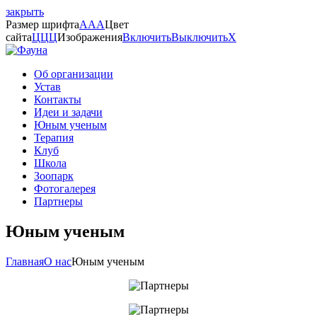
закрыть
Размер шрифта
A
A
A
Цвет
сайта
Ц
Ц
Ц
Изображения
Включить
Выключить
X
Об организации
Устав
Контакты
Идеи и задачи
Юным ученым
Терапия
Клуб
Школа
Зоопарк
Фотогалерея
Партнеры
Юным ученым
Главная
О нас
Юным ученым