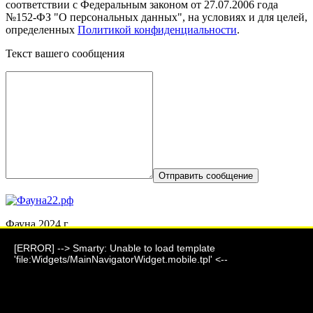
соответствии с Федеральным законом от 27.07.2006 года
№152-ФЗ "О персональных данных", на условиях и для целей,
определенных
Политикой конфиденциальности
.
Текст вашего сообщения
Отправить сообщение
Фауна 2024 г.
г. Барнаул, ул. Парковая, дом 7
[ERROR] --> Smarty: Unable to load template
'file:Widgets/MainNavigatorWidget.mobile.tpl' <--
+7 (903) 995-24-06
akeoo_mmr@mail.ru
Подпишитесь на нашу новостную рассылку и станьте одним
из первых, кто будет в курсе новостей!