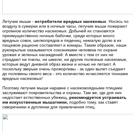
Летучие мыши -
истребители вредных насекомых
. Носясь по
воздуху в сумерки или в ночные часы, летучие мыши пожирают
огромное количество насекомых. Добычей их становятся
преимущественно ночные бабочки, среди которых много
вредных совок, шелкопрядов и пядениц; немалую долю в их
пищевом рационе составляют и комары. Таким образом, наши
рукокрылые оказываются союзниками человека по охране
урожая и зеленых насаждений. А вместе с тем от них не
страдают ни пчелы, ни шмели, ни другие полезные насекомые,
которые ведут дневной образ жизни и ночью не летают. А
поскольку зверьки очень прожорливы - за один вылет съедают
до половины своего веса - это количество исчисляется тоннами
вредных насекомых!
Поэтому летучие мыши наравне с насекомоядными птицами
заслуживают покровительства и охраны. Там же, где для них
недостает естественных убежищ,
рекомендуется устраивать
им искусственные мышатники,
подобно тому, как ставят
скворечники и дуплянки для привлечения птиц.