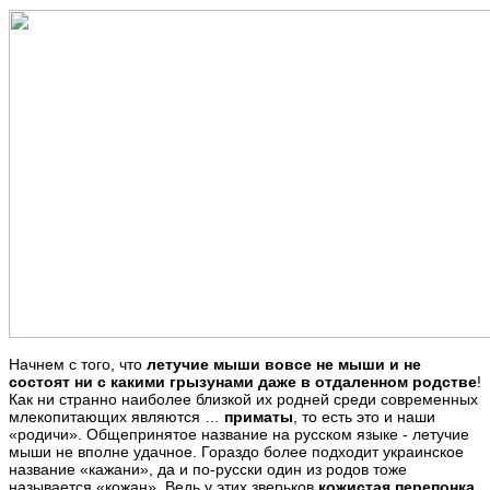
Начнем с того, что
летучие мыши вовсе не мыши и не
состоят ни с какими грызунами даже в отдаленном родстве
!
Как ни странно наиболее близкой их родней среди современных
млекопитающих являются …
приматы
, то есть это и наши
«родичи». Общепринятое название на русском языке - летучие
мыши не вполне удачное. Гораздо более подходит украинское
название «кажани», да и по-русски один из родов тоже
называется «кожан». Ведь у этих зверьков
кожистая перепонка,