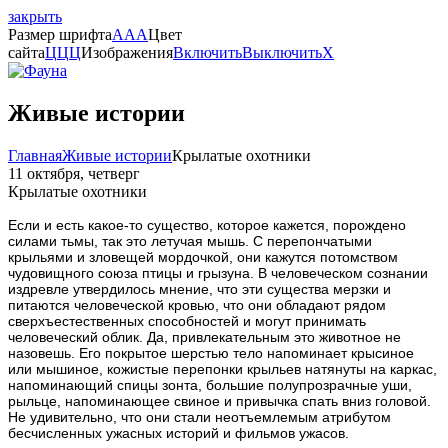
закрыть
Размер шрифта
A
A
A
Цвет
сайта
Ц
Ц
Ц
Изображения
Включить
Выключить
X
Живые истории
Главная
Живые истории
Крылатые охотники
11 октября, четверг
Крылатые охотники
Если и есть какое-то существо, которое кажется, порождено
силами тьмы, так это летучая мышь. С перепончатыми
крыльями и зловещей мордочкой, они кажутся потомством
чудовищного союза птицы и грызуна. В человеческом сознании
издревле утвердилось мнение, что эти существа мерзки и
питаются человеческой кровью, что они обладают рядом
сверхъестественных способностей и могут принимать
человеческий облик. Да, привлекательным это животное не
назовешь. Его покрытое шерстью тело напоминает крысиное
или мышиное, кожистые перепонки крыльев натянуты на каркас,
напоминающий спицы зонта, большие полупрозрачные уши,
рыльце, напоминающее свиное и привычка спать вниз головой.
Не удивительно, что они стали неотъемлемым атрибутом
бесчисленных ужасных историй и фильмов ужасов.