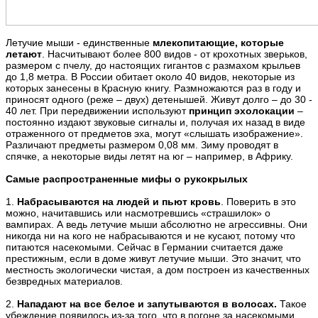
Летучие мыши - единственные
млекопитающие, которые
летают
. Насчитывают более 800 видов - от крохотных зверьков,
размером с пчелу, до настоящих гигантов с размахом крыльев
до 1,8 метра. В России обитает около 40 видов, некоторые из
которых занесены в Красную книгу. Размножаются раз в году и
приносят одного (реже – двух) детенышей. Живут долго – до 30 -
40 лет. При передвижении используют
принцип эхолокации
–
постоянно издают звуковые сигналы и, получая их назад в виде
отраженного от предметов эха, могут «слышать изображение».
Различают предметы размером 0,08 мм. Зиму проводят в
спячке, а некоторые виды летят на юг – например, в Африку.
Самые распространенные мифы о рукокрылых
1.
Набрасываются на людей и пьют кровь
. Поверить в это
можно, начитавшись или насмотревшись «страшилок» о
вампирах. А ведь летучие мыши абсолютно не агрессивны. Они
никогда ни на кого не набрасываются и не кусают, потому что
питаются насекомыми. Сейчас в Германии считается даже
престижным, если в доме живут летучие мыши. Это значит, что
местность экологически чистая, а дом построен из качественных
безвредных материалов.
2.
Нападают на все белое и запутываются в волосах.
Такое
убеждение появилось из-за того, что в погоне за насекомыми,