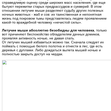
справедливую оценку среди широких масс населения, где еще
бытуют пережитки старых предрассудков и суеверий. В этом
отношении летучие мыши разделяют судьбу других полезных
ночных животных - жаб и сов: их таинственная и непонятная
жизнь под покровом тьмы представлялась людям проявлением
какой-то враждебной человеку «нечистой силы».
Летучие мыши абсолютно безобидны для человека
, только
вот причиняют беспокойство обладателям дачных домиков,
проявляя активность ночью, не давая спать.
От летучих мышей избавиться можно так. Сначала следует их
поймать с помощью белого полотна и отнести в лес, где есть
деревья с дуплами. Либо дождаться вылета мышей ночью и
полностью закрыть доступ на чердак.