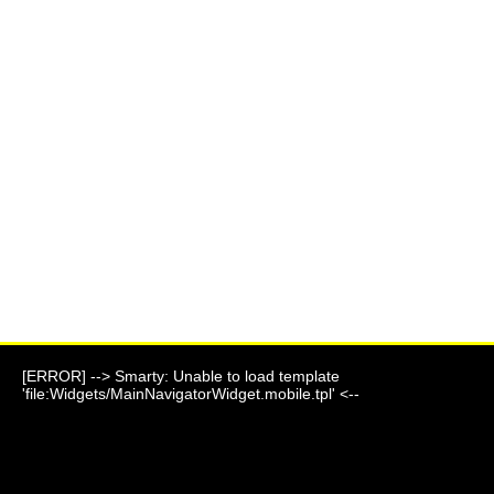
[ERROR] --> Smarty: Unable to load template
'file:Widgets/MainNavigatorWidget.mobile.tpl' <--