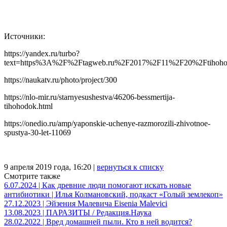
Источники:
https://yandex.ru/turbo?
text=https%3A%2F%2Ftagweb.ru%2F2017%2F11%2F20%2Ftihoh
https://naukatv.ru/photo/project/300
https://nlo-mir.ru/starnyesushestva/46206-bessmertija-
tihohodok.html
https://onedio.ru/amp/yaponskie-uchenye-razmorozili-zhivotnoe-
spustya-30-let-11069
9 апреля 2019 года, 16:20 |
вернуться к списку
Смотрите также
6.07.2024 | Как древние люди помогают искать новые
антибиотики | Илья Колмановский, подкаст «Голый землекоп»
27.12.2023 | Эйзения Малевича Eisenia Malevici
13.08.2023 | ПАРАЗИТЫ / Редакция.Наука
28.02.2022 | Вред домашней пыли. Кто в ней водится?