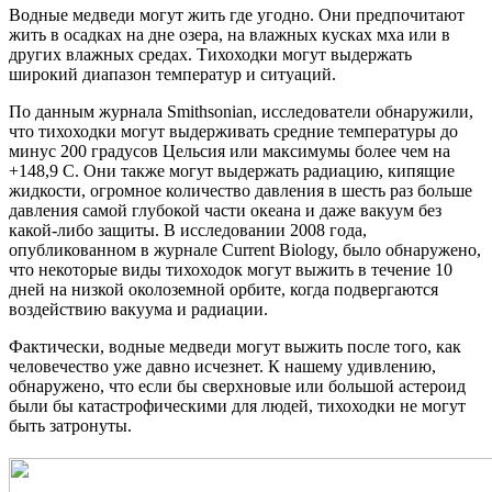
Водные медведи могут жить где угодно. Они предпочитают
жить в осадках на дне озера, на влажных кусках мха или в
других влажных средах. Тихоходки могут выдержать
широкий диапазон температур и ситуаций.
По данным журнала Smithsonian, исследователи обнаружили,
что тихоходки могут выдерживать средние температуры до
минус 200 градусов Цельсия или максимумы более чем на
+148,9 C. Они также могут выдержать радиацию, кипящие
жидкости, огромное количество давления в шесть раз больше
давления самой глубокой части океана и даже вакуум без
какой-либо защиты. В исследовании 2008 года,
опубликованном в журнале Current Biology, было обнаружено,
что некоторые виды тихоходок могут выжить в течение 10
дней на низкой околоземной орбите, когда подвергаются
воздействию вакуума и радиации.
Фактически, водные медведи могут выжить после того, как
человечество уже давно исчезнет. К нашему удивлению,
обнаружено, что если бы сверхновые или большой астероид
были бы катастрофическими для людей, тихоходки не могут
быть затронуты.