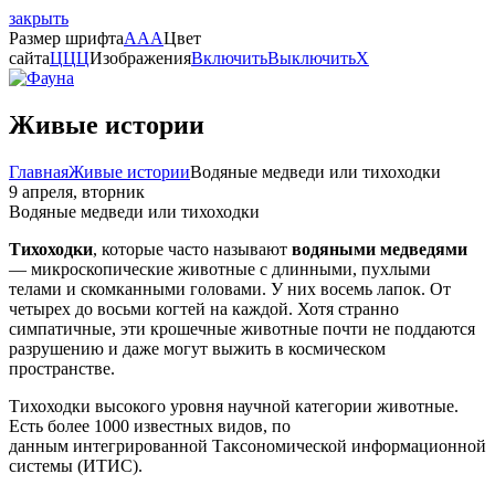
закрыть
Размер шрифта
A
A
A
Цвет
сайта
Ц
Ц
Ц
Изображения
Включить
Выключить
X
Живые истории
Главная
Живые истории
Водяные медведи или тихоходки
9 апреля, вторник
Водяные медведи или тихоходки
Тихоходки
, которые часто называют
водяными медведями
— микроскопические животные с длинными, пухлыми
телами и скомканными головами. У них восемь лапок. От
четырех до восьми когтей на каждой. Хотя странно
симпатичные, эти крошечные животные почти не поддаются
разрушению и даже могут выжить в космическом
пространстве.
Тихоходки высокого уровня научной категории животные.
Есть более 1000 известных видов, по
данным интегрированной Таксономической информационной
системы (ИТИС).