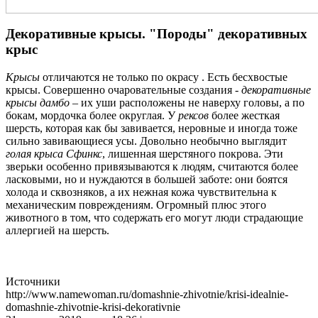
Декоративные крысы. "Породы" декоративных
крыс
Крысы
отличаются не только по окрасу . Есть бесхвостые
крысы. Совершенно очаровательные создания -
декоративные
крысы
дамбо
– их уши расположены не наверху головы, а по
бокам, мордочка более округлая. У
рексов
более жесткая
шерсть, которая как бы завивается, неровные и иногда тоже
сильно завивающиеся усы. Довольно необычно выглядит
голая крыса Сфинкс
, лишенная шерстяного покрова. Эти
зверьки особенно привязываются к людям, считаются более
ласковыми, но и нуждаются в большей заботе: они боятся
холода и сквозняков, а их нежная кожа чувствительна к
механическим повреждениям. Огромный плюс этого
животного в том, что содержать его могут люди страдающие
аллергией на шерсть.
Источники
http://www.namewoman.ru/domashnie-zhivotnie/krisi-idealnie-
domashnie-zhivotnie-krisi-dekorativnie