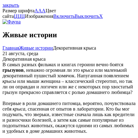
закрыть
Размер шрифта
A
A
A
Цвет
сайта
Ц
Ц
Ц
Изображения
Включить
Выключить
X
Живые истории
Главная
Живые истории
Декоративная крыса
21 августа, среда
Декоративная крыса
В
самых
разных
фильмах
и
книгах
героини
вечно
боятся
грызунов
,
неважно
огромная
ли
это
крыса
или
маленький
декоративный
пушистый
хомячок
.
Напуганная
появлением
крысы
или
мыши
женщина
–
классический
стереотип
,
но
так
ли
он
оправдан
и
логичен
или
же
с
некоторых
пор
хвостатый
грызун
прекрасно
справляется
с
ролью
домашнего
любимца
?
Впервые в роли
домашнего
питомца, вероятно, почувствовала
себя
крыса
, спасенная от опытов в лаборатории. Кто бы мог
подумать, что зверьки, известные сначала лишь как вредители
и разносчики болезней, а затем как самые популярные из
подопытных животных, окажутся одними из
самых
любимых
и удобных в доме домашних животных.