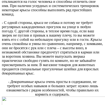
откликаются на голос человека и способны отличить свое
имя. При наличии усердных и систематических тренировок
некоторые
крысы
способны выполнять ряд простейших
команд.
- С одной стороны,
крыса
не собака и потому не требует
регулярных каждодневных прогулок на улице в любую
погоду. С другой стороны, в теплое время года, если ваш
зверек не пуглив и привык к вашему плечу, то вы можете
взять его с собой на небольшую прогулку или в гости.
Крысы
очень спокойны и умны по сравнению, например, с хомяками,
они не бросятся с рук или с плеча – с высоты вниз, в
незнакомой обстановке предпочтут спрятаться в карман или
за воротник хозяина. Вы можете выпускать зверька
практически свободно гулять по комнате, но не забывайте
присматривать за ним. В магазине товаров для животных
продаются специальные прогулочные шлейки для взрослых
декоративных крыс.
-
Декоративные крысы
очень просты в содержании, не
требуют особых навыков и больших затрат: нужно лишь
ознакомиться с рядом особенностей, чтобы правильно их
кормить и содержать.