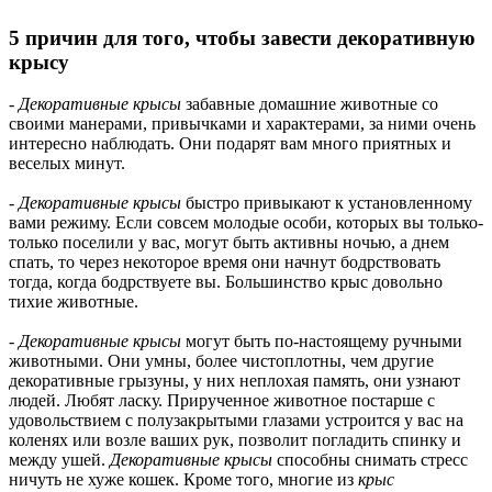
5 причин для того, чтобы завести декоративную
крысу
-
Декоративные крысы
забавные домашние животные со
своими манерами, привычками и характерами, за ними очень
интересно наблюдать. Они подарят вам много приятных и
веселых минут.
-
Декоративные крысы
быстро привыкают к установленному
вами режиму. Если совсем молодые особи, которых вы только-
только поселили у вас, могут быть активны ночью, а днем
спать, то через некоторое время они начнут бодрствовать
тогда, когда бодрствуете вы. Большинство крыс довольно
тихие животные.
-
Декоративные
крысы
могут быть по-настоящему ручными
животными. Они умны, более чистоплотны, чем другие
декоративные грызуны, у них неплохая память, они узнают
людей. Любят ласку. Прирученное животное постарше с
удовольствием с полузакрытыми глазами устроится у вас на
коленях или возле ваших рук, позволит погладить спинку и
между ушей.
Декоративные крысы
способны снимать стресс
ничуть не хуже кошек. Кроме того, многие из
крыс