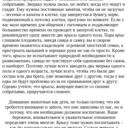
собратьями. Зверьку нужна ласка, он любит, когда его чешут и
гладят. Ему нужны постоянные занятия, чтобы он не заскучал
– лесенки и канаты в клетке, еда завернутая в бумагу, корм,
подвешенный к потолку клетки, прогулки по комнате. Если у
вас мало времени для общения с питомцем и подавляющее
большинство времени он проводит в запертой клетке, то
рекомендуют сразу завести две
крысы
одного пола. Пара
крыс
слишком плодовита, заведя самца и самку, вы в скором
времени окажитесь владельцем огромной хвостатой семьи, а
пристроить малышей в хорошие руки не так-то просто. Кроме
того,
крысы
не испытывают природной необходимости к
размножению, самцы не чувствуют себя одинокими без самок,
и наоборот. Поэтому лучше всего заводить два зверька одного
пола и одного возраста, лучше всего, чтобы это были две
сестры или два брата, уже знакомые друг с другом, тогда у вас
едва ли будут проблемы из-за их привыкания друг к другу.
Однако учтите, что
крысы
, живущие вместе со своими
собратьями, приручаются сложнее.
Домашние животные как дети, не только потому, что им
требуется внимание и забота, что они зависимы от нас, но и
потому, что им необходимо должное воспитание. Ваше
бережное, внимательное и уважительное отношение
определяет очень многое
. Крысу
тоже нужно воспитывать –
как бы парадоксально это не звучало. Сытые зверьки, с