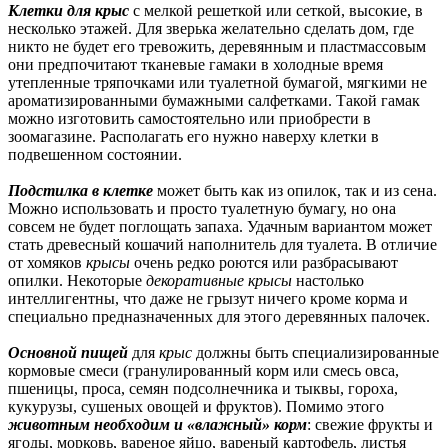
Клетки для крыс
с мелкой решеткой или сеткой, высокие, в
несколько этажей. Для зверька желательно сделать дом, где
никто не будет его тревожить, деревянным и пластмассовым
они предпочитают тканевые гамаки в холодные время
утепленные тряпочками или туалетной бумагой, мягкими не
ароматизированными бумажными салфетками. Такой гамак
можно изготовить самостоятельно или приобрести в
зоомагазине. Располагать его нужно наверху клетки в
подвешенном состоянии.
Подстилка в клетке
может быть как из опилок, так и из сена.
Можно использовать и просто туалетную бумагу, но она
совсем не будет поглощать запаха. Удачным вариантом может
стать древесный кошачий наполнитель для туалета. В отличие
от хомяков
крысы
очень редко роются или разбрасывают
опилки. Некоторые
декоративные крысы
настолько
интеллигентны, что даже не грызут ничего кроме корма и
специально предназначенных для этого деревянных палочек.
Основной пищей
для
крыс
должны быть специализированные
кормовые смеси (гранулированный корм или смесь овса,
пшеницы, проса, семян подсолнечника и тыквы, гороха,
кукурузы, сушеных овощей и фруктов). Помимо этого
животным необходим и «влажный» корм
: свежие фрукты и
ягоды, морковь, вареное яйцо, вареный картофель, листья