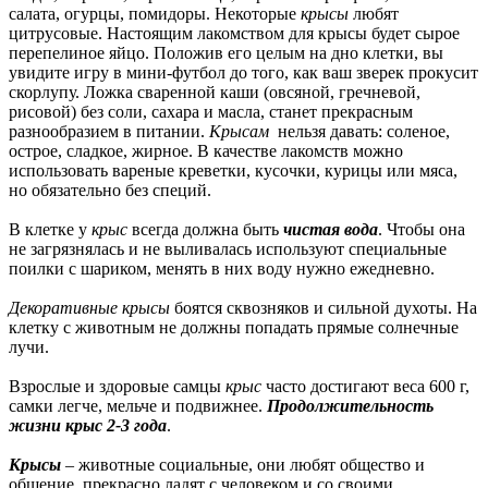
салата, огурцы, помидоры. Некоторые
крысы
любят
цитрусовые. Настоящим лакомством для крысы будет сырое
перепелиное яйцо. Положив его целым на дно клетки, вы
увидите игру в мини-футбол до того, как ваш зверек прокусит
скорлупу. Ложка сваренной каши (овсяной, гречневой,
рисовой) без соли, сахара и масла, станет прекрасным
разнообразием в питании.
Крысам
нельзя давать: соленое,
острое, сладкое, жирное. В качестве лакомств можно
использовать вареные креветки, кусочки, курицы или мяса,
но обязательно без специй.
В клетке у
крыс
всегда должна быть
чистая вода
. Чтобы она
не загрязнялась и не выливалась используют специальные
поилки с шариком, менять в них воду нужно ежедневно.
Декоративные крысы
боятся сквозняков и сильной духоты. На
клетку с животным не должны попадать прямые солнечные
лучи.
Взрослые и здоровые самцы
крыс
часто достигают веса 600 г,
самки легче, мельче и подвижнее.
Продолжительность
жизни крыс 2-3 года
.
Крысы
– животные социальные, они любят общество и
общение, прекрасно ладят с человеком и со своими