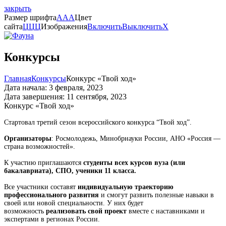
закрыть
Размер шрифта
A
A
A
Цвет
сайта
Ц
Ц
Ц
Изображения
Включить
Выключить
X
Конкурсы
Главная
Конкурсы
Конкурс «Твой ход»
Дата начала: 3 февраля, 2023
Дата завершения: 11 сентября, 2023
Конкурс «Твой ход»
Стартовал третий сезон всероссийского конкурса “Твой ход”.
Организаторы
: Росмолодежь, Минобрнауки России, АНО «Россия —
страна возможностей».
К участию приглашаются
студенты всех курсов вуза (или
бакалавриата), СПО, ученики 11 класса.
Все участники составят
индивидуальную траекторию
профессионального развития
и смогут развить полезные навыки в
своей или новой специальности. У них будет
возможность
реализовать свой проект
вместе с наставниками и
экспертами в регионах России.