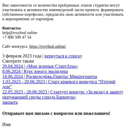
Вне зависимости от количества пройденных этапов студенты могут
участвовать в активностях неконкурсной части проекта: формировать
собственное портфолио, предлагать свои активности или участвовать
в мероприятиях от партнёров.
Контакты
:
help@tvoyhod.online
+7 800 500 47 54
Сайт конкурса:
https://tvoyhod.online/
3 февраля 2023 года |
вернуться к списку
Смотрите также
20.04.2024 | «Мои зеленые СтартАпы»
8.06.2024 | Курс юного эколидера
18.06.2024 | Росмолодёжь.Гранты: Микрогранты
1.03.2023 - 20.06.2023 | Старт краевого конкурса “Птичий
дом”
22.05.2023 - 20.06.2023 | Стартует конкурс «За вклад в защиту
окружающей среды города Барнаула»
закрыть
Отправьте нам письмо с вопросом или пожеланием!
Имя