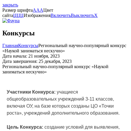
закрыть
Размер шрифта
A
A
A
Цвет
сайта
Ц
Ц
Ц
Изображения
Включить
Выключить
X
Конкурсы
Главная
Конкурсы
Региональный научно-популярный конкурс
«Наукой заниматься нескучно»
Дата начала: 21 ноября, 2023
Дата завершения: 25 декабря, 2023
Региональный научно-популярный конкурс «Наукой
заниматься нескучно»
Участники Конкурса:
учащиеся
общеобразовательных учреждений 3-11 классов,
включая ОУ, на базе которых созданы ЦО «Точки
роста», учреждений дополнительного образования.
Цель Конкурса:
создание условий для выявления,