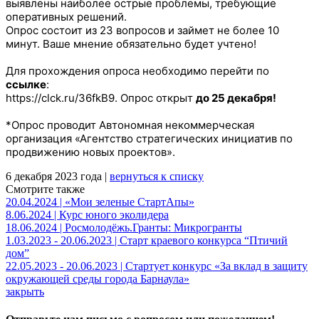
выявлены наиболее острые проблемы, требующие
оперативных решений.
Опрос состоит из 23 вопросов и займет не более 10
минут. Ваше мнение обязательно будет учтено!
Для прохождения опроса необходимо перейти по
ссылке
:
https://clck.ru/36fkB9
. Опрос открыт
до 25 декабря!
*Опрос проводит Автономная некоммерческая
организация «Агентство стратегических инициатив по
продвижению новых проектов».
6 декабря 2023 года |
вернуться к списку
Смотрите также
20.04.2024 | «Мои зеленые СтартАпы»
8.06.2024 | Курс юного эколидера
18.06.2024 | Росмолодёжь.Гранты: Микрогранты
1.03.2023 - 20.06.2023 | Старт краевого конкурса “Птичий
дом”
22.05.2023 - 20.06.2023 | Стартует конкурс «За вклад в защиту
окружающей среды города Барнаула»
закрыть