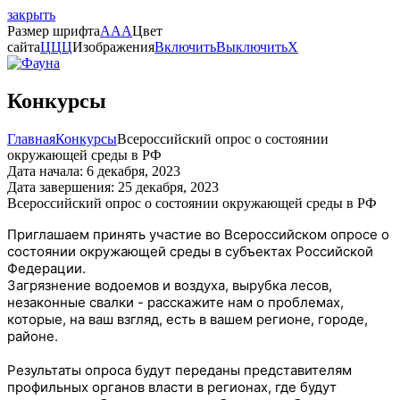
закрыть
Размер шрифта
A
A
A
Цвет
сайта
Ц
Ц
Ц
Изображения
Включить
Выключить
X
Конкурсы
Главная
Конкурсы
Всероссийский опрос о состоянии
окружающей среды в РФ
Дата начала: 6 декабря, 2023
Дата завершения: 25 декабря, 2023
Всероссийский опрос о состоянии окружающей среды в РФ
Приглашаем принять участие во Всероссийском опросе о
состоянии окружающей среды в субъектах Российской
Федерации.
Загрязнение водоемов и воздуха, вырубка лесов,
незаконные свалки - расскажите нам о проблемах,
которые, на ваш взгляд, есть в вашем регионе, городе,
районе.
Результаты опроса будут переданы представителям
профильных органов власти в регионах, где будут