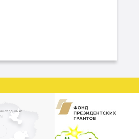
таньте одним из
й!