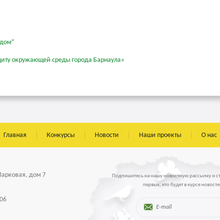
 дом”
 защиту окружающей среды города Барнаула»
Главная
Конкурсы
Новости
Наши проекты
О нас
 Парковая, дом 7
Подпишитесь на нашу новостную рассылку и с
первых, кто будет в курсе новосте
-06