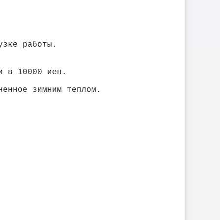
узке работы.
и в 10000 иен.
ненное зимним теплом.