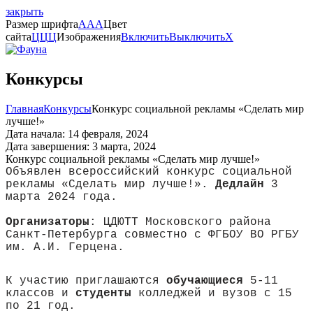
закрыть
Размер шрифта
A
A
A
Цвет
сайта
Ц
Ц
Ц
Изображения
Включить
Выключить
X
Конкурсы
Главная
Конкурсы
Конкурс социальной рекламы «Сделать мир
лучше!»
Дата начала: 14 февраля, 2024
Дата завершения: 3 марта, 2024
Конкурс социальной рекламы «Сделать мир лучше!»
Объявлен всероссийский конкурс социальной
рекламы «Сделать мир лучше!».
Дедлайн
3
марта 2024 года.
Организаторы
: ЦДЮТТ Московского района
Санкт-Петербурга совместно с ФГБОУ ВО РГБУ
им. А.И. Герцена.
К участию приглашаются
обучающиеся
5-11
классов и
студенты
колледжей и вузов с 15
по 21 год.