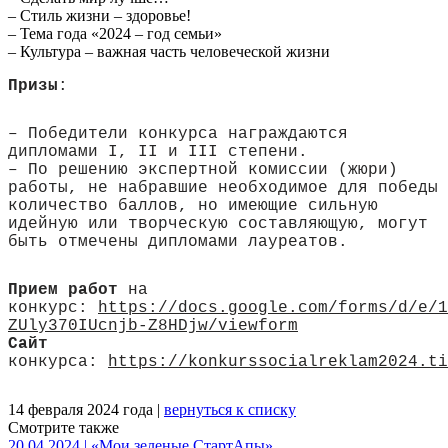
– Стиль жизни – здоровье!
– Тема года «2024 – год семьи»
– Культура – важная часть человеческой жизни
Призы
:
– Победители конкурса награждаются
дипломами I, II и III степени.
– По решению экспертной комиссии (жюри)
работы, не набравшие необходимое для победы
количество баллов, но имеющие сильную
идейную или творческую составляющую, могут
быть отмечены дипломами лауреатов.
Прием
работ
на
конкурс:
https://docs.google.com/forms/d/e/1
ZUly370IUcnjb-Z8HDjw/viewform
Сайт
конкурса:
https://konkurssocialreklam2024.ti
14 февраля 2024 года |
вернуться к списку
Смотрите также
20.04.2024 | «Мои зеленые СтартАпы»