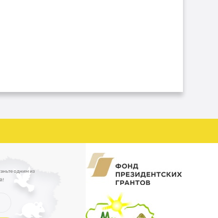
таньте одним из
й!