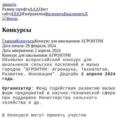
закрыть
Размер шрифта
A
A
A
Цвет
сайта
Ц
Ц
Ц
Изображения
Включить
Выключить
X
Конкурсы
Главная
Конкурсы
Конкурс для школьников АГРОНТРИ
Дата начала: 28 февраля, 2024
Дата завершения: 2 апреля, 2024
Конкурс для школьников АГРОНТРИ
Объявлен всероссийский конкурс для
школьников сельских поселений и малых
городов “АГРОНТРИ: Агронаука, Технологии,
Развитие, Инновации”. Дедлайн
2 апреля 2024
года.
Организатор
: Фонд содействия развитию малых
форм предприятий в научно-технической сфере
при поддержке Министерства сельского
хозяйства и др.
В Конкурсе могут принять участие