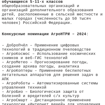
обучающиеся 5-11-х классов
общеобразовательных организаций и
организаций дополнительного образования
детей, расположенные в сельской местности и
малых городах (численность до 50 тысяч
человек) Российской Федерации.
Конкурсные номинации АгроНТРИ – 2024:
– ДоброПчёл – Применение цифровых
технологий в традиционном пчеловодстве
– АгроКосмос – Использование космических
снимков и веб-ГИС технологий
– АгроМетео – Прогнозирование погоды,
создание архива погоды, аналитика
– АгроКоптеры – Применение беспилотных
летательных аппаратов для решения задач в
АПК
– АгроРоботы – Автоматизированные системы
управления техникой
– АгроБио – Биологическая защита от
болезней и вредителей с/х культур
– АгроСмарт – Дистанционное применение
технологии «Интернет вещей» для управления