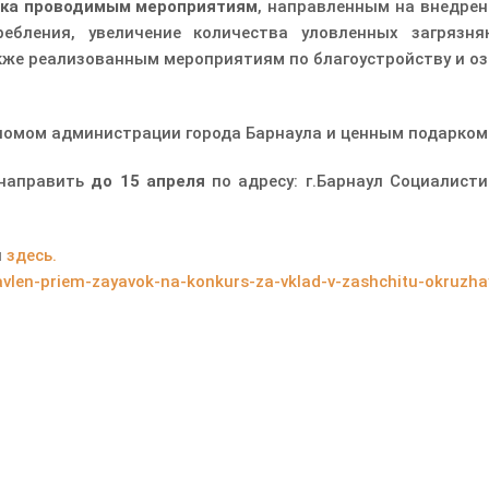
ка проводимым мероприятиям
, направленным на внедрен
ребления, увеличение количества уловленных загрязн
же реализованным мероприятиям по благоустройству и оз
ломом администрации города Барнаула и ценным подарком
 направить
до 15 апреля
по адресу: г.Барнаул Социалисти
я
здесь.
byavlen-priem-zayavok-na-konkurs-za-vklad-v-zashchitu-okruzh