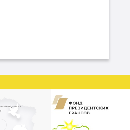
таньте одним из
й!