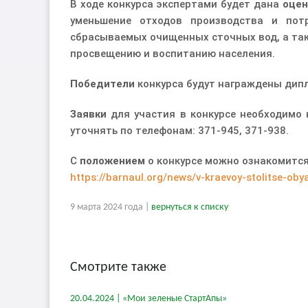
В ходе конкурса экспертами будет дана
оцен
уменьшение отходов производства и пот
сбрасываемых очищенных сточных вод, а так
просвещению и воспитанию населения.
Победители
конкурса будут награждены дип
Заявки
для участия в конкурсе необходимо
уточнять по телефонам: 371-945, 371-938.
С
положением
о конкурсе можно ознакомитс
-
https://barnaul.org/news/v-kraevoy-stolitse-o
-
9 марта 2024 года |
вернуться к списку
-
-При
цитировании
ссылка
Смотрите также
на
официальный
20.04.2024 | «Мои зеленые СтартАпы»