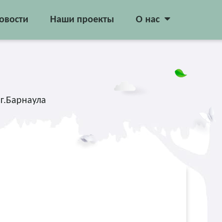
овости
Наши проекты
О нас
г.Барнаула