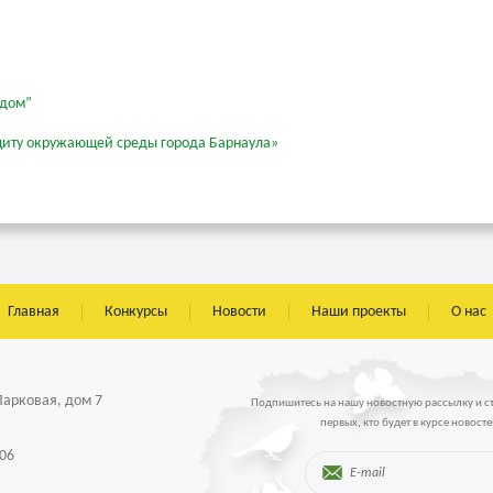
 дом”
 защиту окружающей среды города Барнаула»
Главная
Конкурсы
Новости
Наши проекты
О нас
 Парковая, дом 7
Подпишитесь на нашу новостную рассылку и с
первых, кто будет в курсе новосте
-06