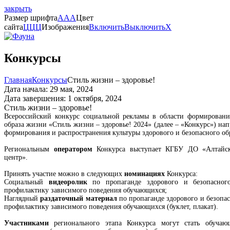
закрыть
Размер шрифта
A
A
A
Цвет
сайта
Ц
Ц
Ц
Изображения
Включить
Выключить
X
Конкурсы
Главная
Конкурсы
Стиль жизни – здоровье!
Дата начала: 29 мая, 2024
Дата завершения: 1 октября, 2024
Стиль жизни – здоровье!
Всероссийский конкурс социальной рекламы в области формирования
образа жизни «Стиль жизни – здоровье! 2024» (далее – «Конкурс») н
формирования и распространения культуры здорового и безопасного об
Региональным
оператором
Конкурса выступает КГБУ ДО «Алтайск
центр».
Принять участие можно в следующих
номинациях
Конкурса:
Социальный
видеоролик
по пропаганде здорового и безопасног
профилактику зависимого поведения обучающихся;
Наглядный
раздаточный материал
по пропаганде здорового и безопа
профилактику зависимого поведения обучающихся (буклет, плакат).
Участниками
регионального этапа Конкурса могут стать обуча