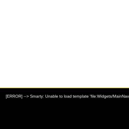
[ERROR] --> Smarty: Unable to load template 'file:Widgets/MainNavi