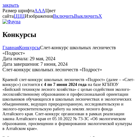
закрыть
Размер шрифта
A
A
A
Цвет
сайта
Ц
Ц
Ц
Изображения
Включить
Выключить
X
Конкурсы
Главная
Конкурсы
Слет-конкурс школьных лесничеств
«Подрост»
Дата начала: 29 мая, 2024
Дата завершения: 7 июня, 2024
Слет-конкурс школьных лесничеств «Подрост»
Краевой слет-конкурс школьных лесничеств «Подрост» (далее – «Слет-
конкурс») состоится
с 4 по 7 июня 2024 года
на базе КГБПОУ
«Бийский техникум лесного хозяйства» с целью содействия эколого-
лесохозяйственному образованию и профессиональной ориентации
школьников обучающихся в школьных лесничествах и экологических
объединениях, ведущих природоохранную, исследовательскую и
эколого-просветительскую работу на землях лесного фонда
Алтайского края. Слет-конкурс организован в рамках реализации
закона Алтайского края от 05.10.2022 № 73-ЗС «Об экологическом
образовании, просвещении и формировании экологической культуры
в Алтайском крае».