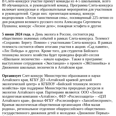
В Слете-конкурсе участие примут команды из 4-5 школьников, всего
80 обучающихся, и руководителей команд. Программа Слета-конкурса
включает конкурсные и образовательные мероприятия для участников
и руководителей. Среди них: презентация команд; конкурс
видеороликов «Лесов таинственная сень», посвященный 225-летию со
дня рождения великого русского поэта Александра Сергеевича
Пушкина; конкурс «Лесное дело»; пожарная эстафета и другие.
5 июня 2024 года
, в День эколога в России, состоится ряд
общественно значимых событий в рамках Слета-конкурса. Телемост
«Сохраняю. Берегу. Помню» с участниками Слета-конкурса. В рамках
телемоста состоится обмен итогами участия в акциях «Сад памяти»,
«Лес Победы» и других. Кроме того, для студентов Бийского
техникума лесного хозяйства будет проведена форсайт-сессия
«Школьное лесничество – начало карьеры». Также в программе:
выступление сотрудников «Экостанции» о проекте «ЭКОлинейка» и
Движении школьных лесничеств в Алтайском крае.
Организует
Слет-конкурс Министерство образования и науки
Алтайского края, КГБУ ДО «Алтайский краевой детский
экологический центр» и КГБПОУ «Бийский техникум лесного
хозяйства» при поддержке Министерства природных ресурсов и
экологии Алтайского края. Партнерами являются: ООО «Лесная
холдинговая компания «Алтайлес», ФБУ «Рослесозащита» - «ЦЗЛ
Алтайского края», филиал ФГБУ «Рослесинфорг» «Запсиблеспроект»,
Краевая экологическая общественная организация «Моя малая
родина», региональное отделение общероссийского общественно-
государственного движения детей и молодежи «Движение Первых»