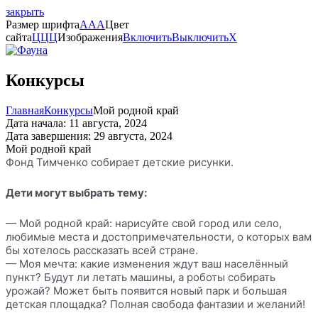
закрыть
Размер шрифта
A
A
A
Цвет
сайта
Ц
Ц
Ц
Изображения
Включить
Выключить
X
Конкурсы
Главная
Конкурсы
Мой родной край
Дата начала: 11 августа, 2024
Дата завершения: 29 августа, 2024
Мой родной край
Фонд Тимченко собирает детские рисунки.
Дети могут выбрать тему:
— Мой родной край: нарисуйте свой город или село,
любимые места и достопримечательности, о которых вам
бы хотелось рассказать всей стране.
— Моя мечта: какие изменения ждут ваш населённый
пункт? Будут ли летать машины, а роботы собирать
урожай? Может быть появится новый парк и большая
детская площадка? Полная свобода фантазии и желаний!