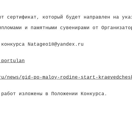
ют сертификат, который будет направлен на ука
ипломами и памятными сувенирами от Организато
 конкурса Natageo18@yandex.ru
_portulan
ru/news/gid-po-maloy-rodine-start-kraevedches
 работ изложены в Положении Конкурса.