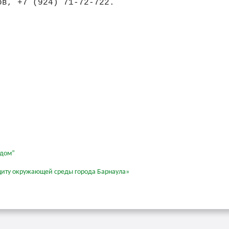
ов, +7 (924) 71-72-722.
 дом”
 защиту окружающей среды города Барнаула»