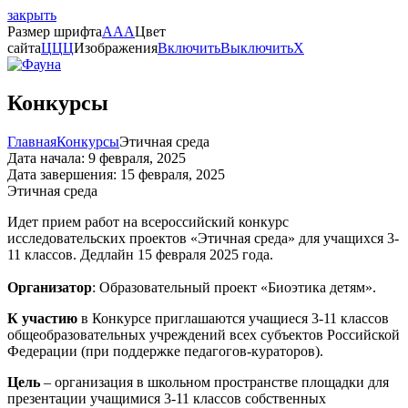
закрыть
Размер шрифта
A
A
A
Цвет
сайта
Ц
Ц
Ц
Изображения
Включить
Выключить
X
Конкурсы
Главная
Конкурсы
Этичная среда
Дата начала: 9 февраля, 2025
Дата завершения: 15 февраля, 2025
Этичная среда
Идет прием работ на всероссийский конкурс
исследовательских проектов «Этичная среда» для учащихся 3-
11 классов. Дедлайн 15 февраля 2025 года.
Организатор
: Образовательный проект «Биоэтика детям».
К участию
в Конкурсе приглашаются учащиеся 3-11 классов
общеобразовательных учреждений всех субъектов Российской
Федерации (при поддержке педагогов-кураторов).
Цель
– организация в школьном пространстве площадки для
презентации учащимися 3-11 классов собственных