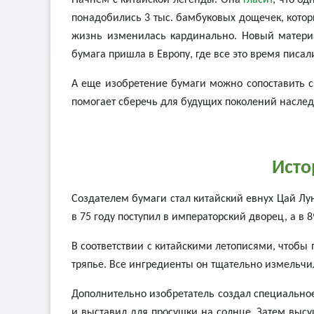
Начнем с китайской легенды. Она
гласит
, что о
понадобились 3 тыс. бамбуковых дощечек, котор
жизнь изменилась кардинально. Новый материа
бумага пришла в Европу, где все это время писал
А еще изобретение бумаги можно сопоставить с 
помогает сберечь для будущих поколений наслед
Исто
Создателем бумаги стал китайский евнух Цай Лу
в 75 году поступил в императорский дворец, а в
В соответствии с китайскими летописями, чтобы п
тряпье. Все ингредиенты он тщательно измельчи
Дополнительно изобретатель создал специально
и выставил для просушки на солнце. Затем выс