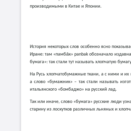
производимыми в Китае и Японии.
История некоторых слов особенно ясно показывае
Иране: там «памба́к» panbak обозначало издавна
бумага»: так стали тут называть хлопчатую бумагу
На Русь хлопчатобумажные ткани, а с ними и их
а слово «бумажник» – так стали называть изго
итальянского «бомбаджо» на русский лад.
Так или иначе, слово «бумага» русские люди узн
старину из лоскутков различных льняных и хлопч