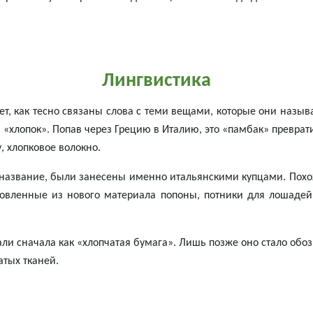
Лингвистика
т, как тесно связаны слова с теми вещами, которые они называю
 «хлопок». Попав через Грецию в Италию, это «памбак» преврат
, хлопковое волокно.
 название, были занесены именно итальянскими купцами. Похо
товленные из нового материала попоны, потники для лошаде
али сначала как «хлопчатая бумага». Лишь позже оно стало обо
атых тканей.