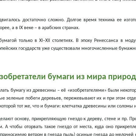
вигалось достаточно сложно. Долгое время техника ее изгото
е, а в IX веке – в арабских странах.
умагой только в XI–XII столетиях. В эпоху Ренессанса в мод
опейских государств уже существовали многочисленные бумажн
зобретатели бумаги из мира приро
елать бумагу из древесины – её «изобретателями» были некотор
 зеленые побеги деревьев, пережевывают их и при этом отделя
которой тот же, что и бумаги: клетчатка древесины или соломы и
делают основу, прикрепляющую гнездо к дереву, стене и пр. П
м. А чтобы оторвать такое гнездо от места, куда оно прикре
 приносимую ветром в гнезда пыль) осиные гнезда до мелочей