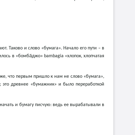
т. Таково и слово «бумага». Начало его пути – в
илось в «бoмба́джo» bambagia «хлопок, хлопчатая
же, что первым пришло к нам не слово «бумага»,
й; это древнее «бумажник» и было переработкой
значать и бумагу писчую: ведь ее вырабатывали в