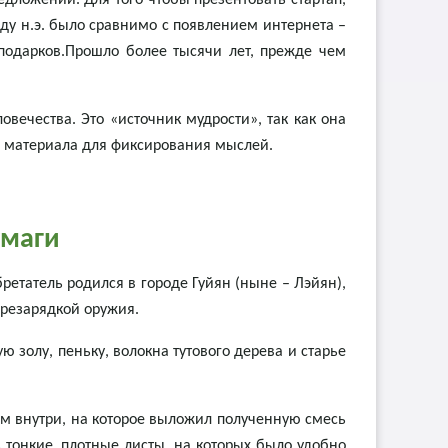
дложений. Для того чтобы презентовать стартап,
ду н.э. было сравнимо с появлением интернета –
подарков.Прошло более тысячи лет, прежде чем
вечества. Это «источник мудрости», так как она
ка материала для фиксирования мыслей.
умаги
етатель родился в городе Гуйян (ныне – Лэйян),
ерезарядкой оружия.
ю золу, пеньку, волокна тутового дерева и старье
м внутри, на которое выложил полученную смесь
тонкие, плотные листы, на которых было удобно