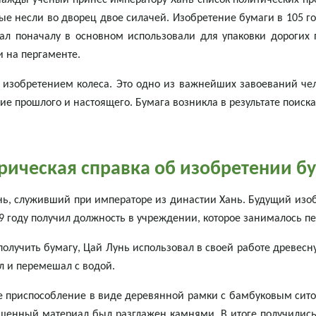
днажды ученый принес императору Хань список политических пре
ые несли во дворец двое силачей. Изобретение бумаги в 105 го
л поначалу в основном использовали для упаковки дорогих 
и на пергаменте.
изобретением колеса. Это одно из важнейших завоеваний чело
ие прошлого и настоящего. Бумага возникла в результате поис
рическая справка об изобретении б
нь, служивший при императоре из династии Хань. Будущий изобр
 89 году получил должность в учреждении, которое занималось п
олучить бумагу, Цай Лунь использовал в своей работе древесну
л и перемешал с водой.
е приспособление в виде деревянной рамки с бамбуковым сито
ушенный материал был разглажен камнями. В итоге получились 