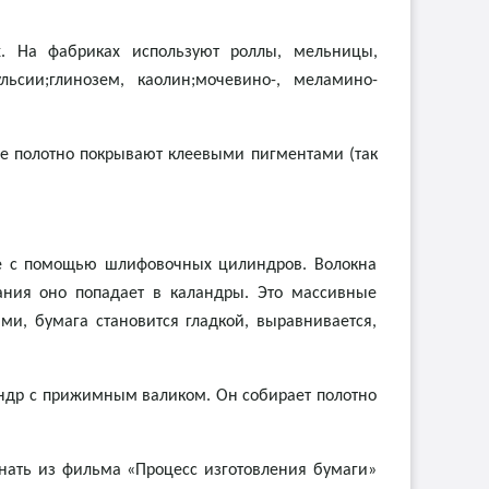
. На фабриках используют роллы, мельницы,
сии;глинозем, каолин;мочевино-, меламино-
е полотно покрывают клеевыми пигментами (так
е с помощью шлифовочных цилиндров. Волокна
ания оно попадает в каландры. Это массивные
и, бумага становится гладкой, выравнивается,
индр с прижимным валиком. Он собирает полотно
знать из фильма «Процесс изготовления бумаги»