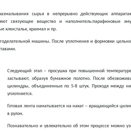
 размалывания сырья в непрерывно действующих аппаратах
яют связующее вещество и наполнитель:парафиновые эмуль
 клеи;тальк, крахмал и пр.
агоделательной машины. После уплотнения и формовки цельно
ставами.
Следующий этап – просушка при повышенной температур
застывают, образуя бумажное полотно. После обезвожив
цилиндры, объединенные по 5-8 штук. Проходя между ним
уплотняется.
Готовая лента наматывается на накат – вращающийся цил
в рулон.
Познавательно и увлекательно об этом процессе можно у