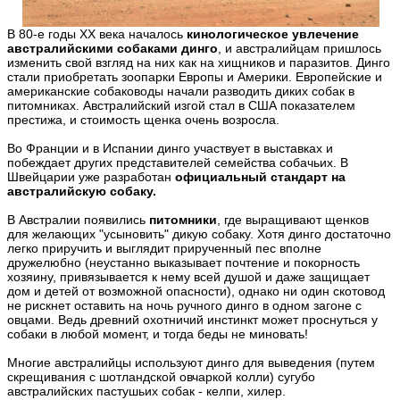
В 80-е годы XX века началось
кинологическое увлечение
австралийскими собаками динго
, и австралийцам пришлось
изменить свой взгляд на них как на хищников и паразитов. Динго
стали приобретать зоопарки Европы и Америки. Европейские и
американские собаководы начали разводить диких собак в
питомниках. Австралийский изгой стал в США показателем
престижа, и стоимость щенка очень возросла.
Во Франции и в Испании динго участвует в выставках и
побеждает других представителей семейства собачьих. В
Швейцарии уже разработан
официальный стандарт на
австралийскую собаку.
В Австралии появились
питомники
, где выращивают щенков
для желающих "усыновить" дикую собаку. Хотя динго достаточно
легко приручить и выглядит прирученный пес вполне
дружелюбно (неустанно выказывает почтение и покорность
хозяину, привязывается к нему всей душой и даже защищает
дом и детей от возможной опасности), однако ни один скотовод
не рискнет оставить на ночь ручного динго в одном загоне с
овцами. Ведь древний охотничий инстинкт может проснуться у
собаки в любой момент, и тогда беды не миновать!
Многие австралийцы используют динго для выведения (путем
скрещивания с шотландской овчаркой колли) сугубо
австралийских пастушьих собак - келпи, хилер.