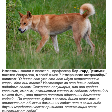
Известный зоолог и писатель, профессор
Бернгард Гржимек,
посетив Австралию, в своей книге "Четвероногие австралийцы"
написал:
"О динго вот уже сто лет идут непрестанные
споры. Кто они такие? Настоящие ли это дикие собаки,
подобные волкам Северного полушария, или они сродни
красивым, смелым, пятнистым гиеновым собакам Африки? А
может быть, это просто потомки одичавших домашних
собак? ...По строению зубов и костей динго невозможно
отличить от обычных домашних собак; нет и каких-либо
других морфологических признаков, отличающих этих
животных от собак".