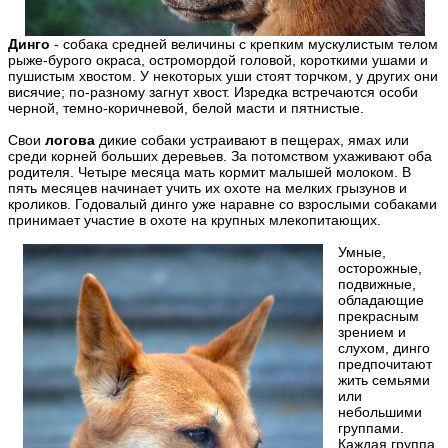
Динго
- собака средней величины с крепким мускулистым телом
рыже-бурого окраса, остромордой головой, короткими ушами и
пушистым хвостом. У некоторых уши стоят торчком, у других они
висячие; по-разному загнут хвост. Изредка встречаются особи
черной, темно-коричневой, белой масти и пятнистые.
Свои
логова
дикие собаки устраивают в пещерах, ямах или
среди корней больших деревьев. За потомством ухаживают оба
родителя. Четыре месяца мать кормит малышей молоком. В
пять месяцев начинает учить их охоте на мелких грызунов и
кроликов. Годовалый динго уже наравне со взрослыми собаками
принимает участие в охоте на крупных млекопитающих.
Умные,
осторожные,
подвижные,
обладающие
прекрасным
зрением и
слухом, динго
предпочитают
жить семьями
или
небольшими
группами.
Каждая группа