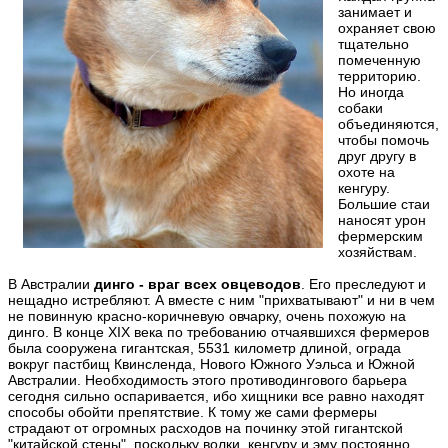
занимает и
охраняет свою
тщательно
помеченную
территорию.
Но иногда
собаки
объединяются,
чтобы помочь
друг другу в
охоте на
кенгуру.
Большие стаи
наносят урон
фермерским
хозяйствам.
В Австралии
динго - враг всех овцеводов
. Его преследуют и
нещадно истребляют. А вместе с ним "прихватывают" и ни в чем
не повинную красно-коричневую овчарку, очень похожую на
динго. В конце XIX века по требованию отчаявшихся фермеров
была сооружена гигантская, 5531 километр длиной, ограда
вокруг пастбищ Квинсленда, Нового Южного Уэльса и Южной
Австралии. Необходимость этого противодингового барьера
сегодня сильно оспаривается, ибо хищники все равно находят
способы обойти препятствие. К тому же сами фермеры
страдают от огромных расходов на починку этой гигантской
"китайской стены", поскольку волки, кенгуру и эму постоянно