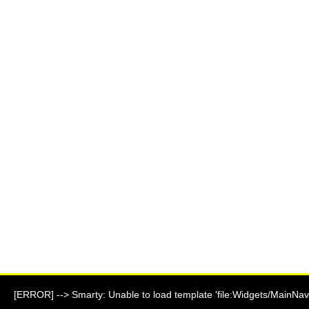
[ERROR] --> Smarty: Unable to load template 'file:Widgets/MainNavi