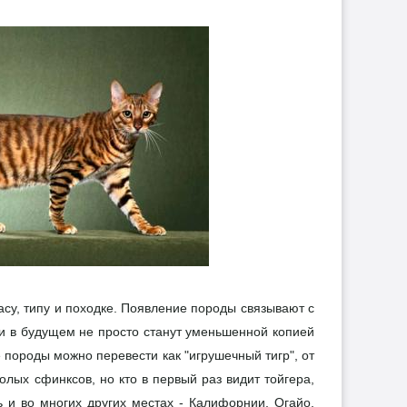
су, типу и походке. Появление породы связывают с
ки в будущем не просто станут уменьшенной копией
е породы можно перевести как "игрушечный тигр", от
 голых сфинксов, но кто в первый раз видит тойгера,
ь и во многих других местах - Калифорнии, Огайо,