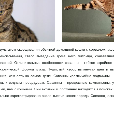
езультатом скрещивания обычной домашней кошки с сервалом, афр
Пенсильвании, стало выведение домашнего питомца, сочетавшег
машней. Отличительные особенности саванны – гибкое стройное 
экзотической формы глаза. Пушистый хвост, вытянутая шея и вы
ения, чем есть на самом деле. Саванны чрезвычайно подвижны – 
овь к водным процедурам. Саванны – прекрасные компаньоны, 
ми, чем с кошками. Они активны и постоянно находятся в поисках 
льно зарегистрировано около тысячи кошек породы Саванна, осно