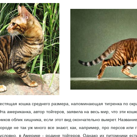
естящая кошка среднего размера, напоминающая тигренка по окра
а американка, автор тойгеров, заявила на весь мир, что эти кош
томков облик хищника, если этот вид окончательно вымрет. Названи
 породе не так уж много все знают, как, например, про персов или
условно, в Америке - родине тойгеров. Однако их питомники ест