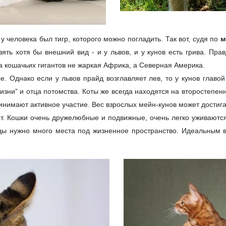
 у человека был тигр, которого можно погладить. Так вот, судя по
м
ять хотя бы внешний вид - и у львов, и у кунов есть грива. Прав
на кошачьих гигантов не жаркая Африка, а Северная Америка.
. Однако если у львов прайд возглавляет лев, то у кунов главо
изни” и отца потомства. Коты же всегда находятся на второстепен
ринимают активное участие. Вес взрослых мейн-кунов может достига
ует. Кошки очень дружелюбные и подвижные, очень легко уживаютс
оды нужно много места под жизненное пространство. Идеальным в