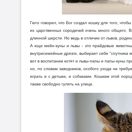
Гюго говорил, что Бог создал кошку для того, чтобы
их царственных сородичей очень много общего. Вз
длинной шерсти. Но ведь в отличии от львов, роди
А еще мейн-куны и львы - это прайдовые животные
внутрисемейные дрязги, выбирает себе “спутника ж
вот в воспитании котят и львы-папы и папы-куны п
но, по словам заводчиков, особого ухода не треб
играть и с детьми, и собаками. Кошкам этой пор
также свободно гулять на улице.