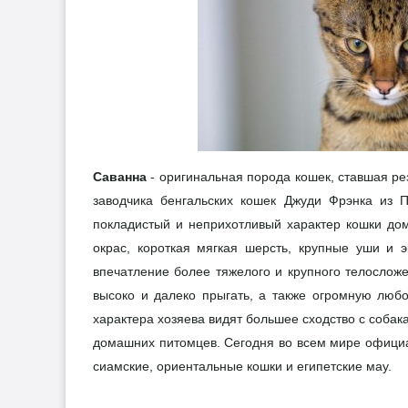
Саванна
- оригинальная порода кошек, ставшая р
заводчика бенгальских кошек Джуди Фрэнка из 
покладистый и неприхотливый характер кошки до
окрас, короткая мягкая шерсть, крупные уши и 
впечатление более тяжелого и крупного телослож
высоко и далеко прыгать, а также огромную люб
характера хозяева видят большее сходство с собака
домашних питомцев. Сегодня во всем мире официа
сиамские, ориентальные кошки и египетские мау.