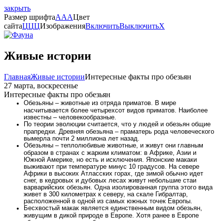
закрыть
Размер шрифта
A
A
A
Цвет
сайта
Ц
Ц
Ц
Изображения
Включить
Выключить
X
Живые истории
Главная
Живые истории
Интересные факты про обезьян
27 марта, воскресенье
Интересные факты про обезьян
Обезьяны – животные из отряда приматов. В мире
насчитывается более четырехсот видов приматов. Наиболее
известны – человекообразные.
По теории эволюции считается, что у людей и обезьян общие
прапредки. Древняя обезьяна – праматерь рода человеческого
вымерла почти 2 миллиона лет назад.
Обезьяны – теплолюбивые животные, и живут они главным
образом в странах с жарким климатом: в Африке, Азии и
Южной Америке, но есть и исключения. Японские макаки
выживают при температуре минус 10 градусов. На севере
Африки в высоких Атласских горах, где зимой обычно идет
снег, в кедровых и дубовых лесах живут небольшие стаи
варварийских обезьян. Одна изолированная группа этого вида
живет в 300 километрах к северу, на скале Гибралтар,
расположенной в одной из самых южных точек Европы.
Бесхвостый макак является единственным видом обезьян,
живущим в дикой природе в Европе. Хотя ранее в Европе