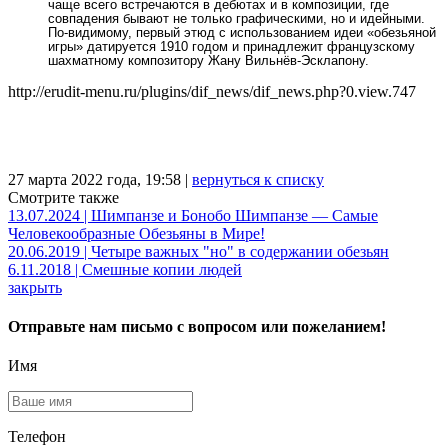
чаще всего встречаются в дебютах и в композиции, где
совпадения бывают не только графическими, но и идейными.
По-видимому, первый этюд с использованием идеи «обезьяной
игры» датируется 1910 годом и принадлежит французскому
шахматному композитору Жану Вильнёв-Эсклапону.
http://erudit-menu.ru/plugins/dif_news/dif_news.php?0.view.747
27 марта 2022 года, 19:58 |
вернуться к списку
Смотрите также
13.07.2024 | Шимпанзе и Бонобо Шимпанзе — Самые
Человекообразные Обезьяны в Мире!
20.06.2019 | Четыре важных "но" в содержании обезьян
6.11.2018 | Смешные копии людей
закрыть
Отправьте нам письмо с вопросом или пожеланием!
Имя
Телефон