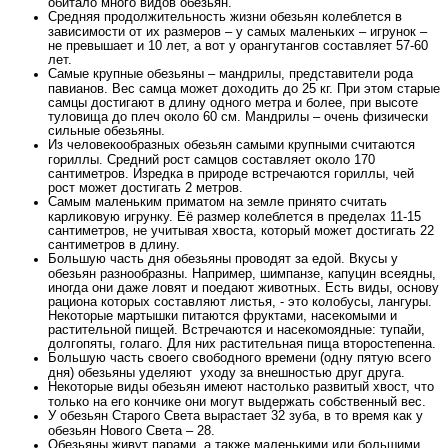
обитало много видов обезьян.
Средняя продолжительность жизни обезьян колеблется в
зависимости от их размеров – у самых маленьких – игрунок –
не превышает и 10 лет, а вот у орангутангов составляет 57-60
лет.
Самые крупные обезьяны – мандрилы, представители рода
павианов. Вес самца может доходить до 25 кг. При этом старые
самцы достигают в длину одного метра и более, при высоте
туловища до плеч около 60 см. Мандрилы – очень физически
сильные обезьяны.
Из человекообразных обезьян самыми крупными считаются
гориллы. Средний рост самцов составляет около 170
сантиметров. Изредка в природе встречаются гориллы, чей
рост может достигать 2 метров.
Самым маленьким приматом на земле принято считать
карликовую игрунку. Её размер колеблется в пределах 11-15
сантиметров, не учитывая хвоста, который может достигать 22
сантиметров в длину.
Большую часть дня обезьяны проводят за едой. Вкусы у
обезьян разнообразны. Например, шимпанзе, капуцин всеядны,
иногда они даже ловят и поедают животных. Есть виды, основу
рациона которых составляют листья, - это колобусы, лангуры.
Некоторые мартышки питаются фруктами, насекомыми и
растительной пищей. Встречаются и насекомоядные: тупайи,
долгопяты, голаго. Для них растительная пища второстепенна.
Большую часть своего свободного времени (одну пятую всего
дня) обезьяны уделяют уходу за внешностью друг друга.
Некоторые виды обезьян имеют настолько развитый хвост, что
только на его кончике они могут выдержать собственный вес.
У обезьян Старого Света вырастает 32 зуба, в то время как у
обезьян Нового Света – 28.
Обезьяны живут парами, а также маленькими или большими