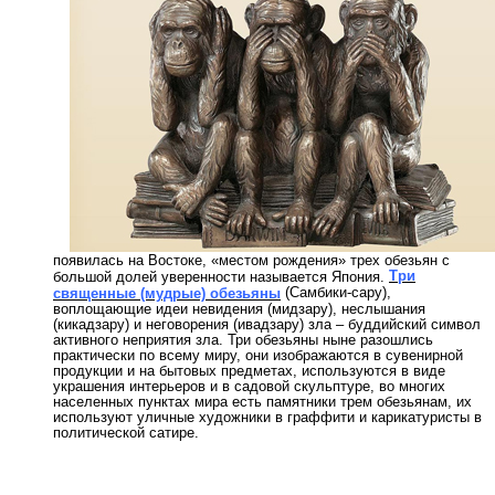
появилась на Востоке, «местом рождения» трех обезьян с
Три
большой долей уверенности называется Япония.
(Самбики-сару),
священные (мудрые) обезьяны
воплощающие идеи невидения (мидзару), неслышания
(кикадзару) и неговорения (ивадзару) зла – буддийский символ
активного неприятия зла. Три обезьяны ныне разошлись
практически по всему миру, они изображаются в сувенирной
продукции и на бытовых предметах, используются в виде
украшения интерьеров и в садовой скульптуре, во многих
населенных пунктах мира есть памятники трем обезьянам, их
используют уличные художники в граффити и карикатуристы в
политической сатире.