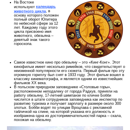
На Востоке
календарь
используют
, в
животного цикла
основу которого положен
полный оборот Юпитера
по небесной сфере за 12
лет. Каждому году этого
цикла присвоено имя
животного, обезьяна –
девятый знак такого
гороскопа.
Самое известное кино про обезьяну – это «Кинг-Конг». Этот
кинофильм имеет несколько римейков, что свидетельствует о
неизменной популярности его сюжета. Первый фильм про эту
огромную гориллу был снят в 1933 году. Этот фильм вошел в
классику кинематографа, и является одним из известнейших
фильмов XX века.
В польском природном заповеднике «Столовые горы»,
расположенном неподалеку от города Радкув, приняли на
работу обезьяну, 17-летний шимпанзе по кличке Бобби
числится в штате сотрудников заповедника как инспектор по
развитию туризма и получает зарплату в размере около 300
злотых. Бобби водят по улицам Вроцлава с рекламной
табличкой на спине, на которой указана его должность и
изображена одна из достопримечательностей парка – скала,
похожая на обезьяну.