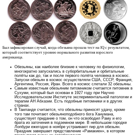
Был зафиксирован случай, когда обезьяна прошла тест на IQ с результатом,
который соответствует уровню нормального развития взрослого
американца.
Обезьяны, как наиболее близкие к человеку по физиологии,
многократно запускались в суборбитальные и орбитальные
полёты как до, так и после первого полёта человека в космос.
Запуски обезьян в космос осуществляли США, СССР, Франция,
Аргентина, Россия, Иран. Всего в космос слетали 32 обезьяны.
Самым известным обезьяним питомником считается питомник в
Сухуми, который был основан в 1927 году при Научно
Исследовательском Институте экспериментальной патологии и
терапии АН Абхазии. Есть подобные питомники и в других
странах.
В Таиланде считается, что обезьяны приносят удачу, кроме
того там почитают обезьяноподобного бога Ханумана,
существует придание о том, он что освободил Раму и его
брата из заточения в подземном мире. В небольшом городке
Лопбури ежегодно в ноябре устраивают пир для обезьян.
Праздник завершает представление «Рамакиен», в котором
показывают сцену их освобождения.