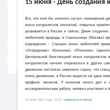
15 июня - День создания 
Все, кто хотя бы немного застал «пионерское д
юных натуралистов (юннатов), открытых практич
развивается в России и сейчас. Днем создания
любителей природы в Сокольниках (Москва) пр
учреждения – Станции юных любителей приро
«Огородники» (ботаники), «Птичники» (орнит
Центральной биостанцией юных натуралистов и
натуралистов начали открываться в других сов
движение настолько захватило страну, что ста
этому движению, в России выросло не одно пок
профиля, экологов. У юннатов много дел и
исследовательскую работу, активно участвуют в 
15 июня 2021 года, 21:25 |
вернуться к списку