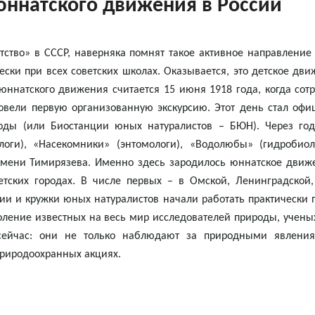
юннатского движения в России
етство» в СССР, наверняка помнят такое активное направление 
ески при всех советских школах. Оказывается, это детское дв
 юннатского движения считается 15 июня 1918 года, когда со
овели первую организованную экскурсию. Этот день стал офи
ды (или Биостанции юных натуралистов – БЮН). Через год 
ологи), «Насекомники» (энтомологи), «Водолюбы» (гидробио
мени Тимирязева. Именно здесь зародилось юннатское движе
етских городах. В числе первых – в Омской, Ленинградской
нции и кружки юных натуралистов начали работать практически
оление известных на весь мир исследователей природы, ученых
 сейчас: они не только наблюдают за природными явлени
природоохранных акциях.