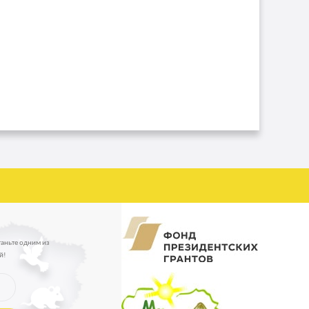
таньте одним из
й!