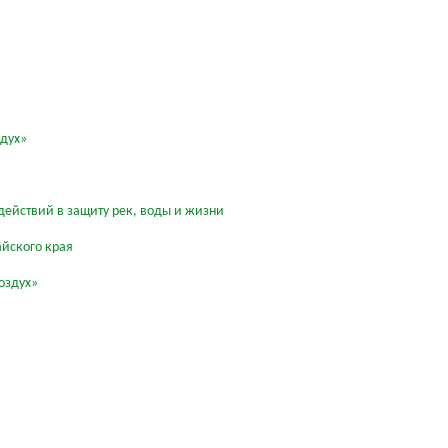
здух»
действий в защиту рек, воды и жизни
айского края
оздух»