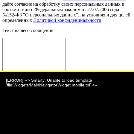
даёте согласие на обработку своих персональных данных в
соответствии с Федеральным законом от 27.07.2006 года
№152-ФЗ "О персональных данных", на условиях и для целей,
определенных
Политикой конфиденциальности
.
Текст вашего сообщения
[ERROR] --> Smarty: Unable to load template
Отправить сообщение
'file:Widgets/MainNavigatorWidget.mobile.tpl' <--
Фауна 2024 г.
г. Барнаул, ул. Парковая, дом 7
+7 (903) 995-24-06
akeoo_mmr@mail.ru