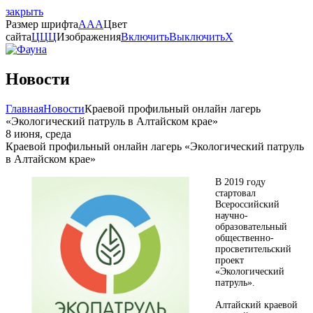
закрыть
Размер шрифта
A
A
A
Цвет
сайта
Ц
Ц
Ц
Изображения
Включить
Выключить
X
Новости
Главная
Новости
Краевой профильный онлайн лагерь
«Экологический патруль в Алтайском крае»
8 июня, среда
Краевой профильный онлайн лагерь «Экологический патруль
в Алтайском крае»
В 2019 году
стартовал
Всероссийский
научно-
образовательный
общественно-
просветительский
проект
«Экологический
патруль».
Алтайский краевой