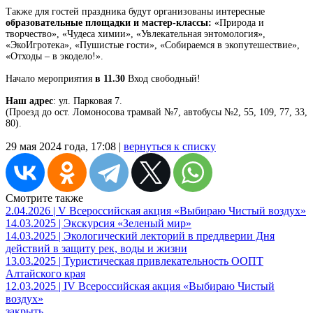
Также для гостей праздника будут организованы интересные
образовательные площадки и мастер-классы:
«Природа и
творчество», «Чудеса химии», «Увлекательная энтомология»,
«ЭкоИгротека», «Пушистые гости», «Собираемся в экопутешествие»,
«Отходы – в экодело!».
Начало мероприятия
в 11.30
Вход свободный!
Наш адрес
: ул. Парковая 7.
(Проезд до ост. Ломоносова трамвай №7, автобусы №2, 55, 109, 77, 33,
80).
29 мая 2024 года, 17:08 |
вернуться к списку
Смотрите также
2.04.2026 | V Всероссийская акция «Выбираю Чистый воздух»
14.03.2025 | Экскурсия «Зеленый мир»
14.03.2025 | Экологический лекторий в преддверии Дня
действий в защиту рек, воды и жизни
13.03.2025 | Туристическая привлекательность ООПТ
Алтайского края
12.03.2025 | IV Всероссийская акция «Выбираю Чистый
воздух»
закрыть