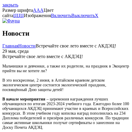
закрыть
Размер шрифта
A
A
A
Цвет
сайта
Ц
Ц
Ц
Изображения
Включить
Выключить
X
Новости
Главная
Новости
Встречайте свое лето вместе с АКДЭЦ!
29 мая, среда
Встречайте свое лето вместе с АКДЭЦ!
Мальчишки и девчонки, а также их родители, на праздник в Экоцентр
прийти вы не хотите ли?
В это воскресенье, 2 июня, в Алтайском краевом детском
экологическом центре состоится экологический праздник,
посвящённый Дню защиты детей!
В начале мероприятия
– церемония награждения лучших
обучающихся по итогам 2023-2024 учебного года. Ежегодно более 100
обучающихся АКДЭЦ принимают участие в краевых и Всероссийских
конкурсах. В этом учебном году копилка наград пополнилась на 234
Диплома победителей и призёров различных конкурсов. По традиции
самые активные школьники получат сертификаты о занесении на
Доску Почета АКДЭЦ.