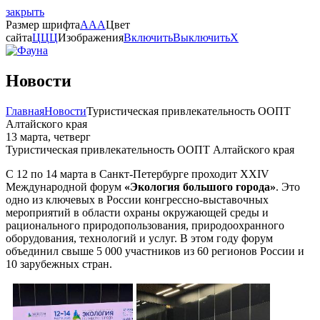
закрыть
Размер шрифта
A
A
A
Цвет
сайта
Ц
Ц
Ц
Изображения
Включить
Выключить
X
Новости
Главная
Новости
Туристическая привлекательность ООПТ
Алтайского края
13 марта, четверг
Туристическая привлекательность ООПТ Алтайского края
С 12 по 14 марта в Санкт-Петербурге проходит XXIV
Международной форум
«Экология большого города»
. Это
одно из ключевых в России конгрессно-выставочных
мероприятий в области охраны окружающей среды и
рационального природопользования, природоохранного
оборудования, технологий и услуг. В этом году форум
объединил свыше 5 000 участников из 60 регионов России и
10 зарубежных стран.