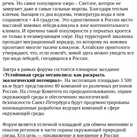
речек. Но самое популярное озеро – Светлое, которое не
замерзает даже в самые сильные морозы. Благодаря теплым
ключам, бьющим со дна водоема, температура воды в нем
сохраняется + 4-6 градусов. Это единственное в России место
массовой зимовки лебедя-кликуна в зоне континентального
климата. И причина такой популярности у пернатых кроется
не только в незамерзающем озере. Над территорией заказника
проходит миграционный коридор, по которому на зимовки
пролетают многие тысячи кликунов. Алтайские орнитологи
утверждают, что, если повезёт, зимой здесь можно увидеть все
три вида лебедей, гнездящихся в России.
Завтра в рамках форума состоится пленарное заседание
«
Устойчивая среда мегаполиса: как раскрыть
экологический потенциал
». На экспозиции площадью 3 500
кв.м будет представлено 80 компаний из различных регионов
России. На стенде Комитета по природопользованию, охране
окружающей среды и обеспечению экологической
безопасности Санкт-Петербурга будут продемонстрированы
инновационные разработки ведущих компаний в сфере
окружающей среды.
Форум является отличной площадкой для обмена мнениями и
опытом регионов в части охраны окружающей природной
среды. Его цель — продвижение и внедрение в России