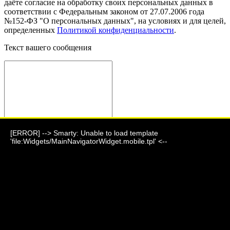
даёте согласие на обработку своих персональных данных в
соответствии с Федеральным законом от 27.07.2006 года
№152-ФЗ "О персональных данных", на условиях и для целей,
определенных
Политикой конфиденциальности
.
Текст вашего сообщения
[ERROR] --> Smarty: Unable to load template
Отправить сообщение
'file:Widgets/MainNavigatorWidget.mobile.tpl' <--
Фауна 2024 г.
г. Барнаул, ул. Парковая, дом 7
+7 (903) 995-24-06
akeoo_mmr@mail.ru
Подпишитесь на нашу новостную рассылку и станьте одним