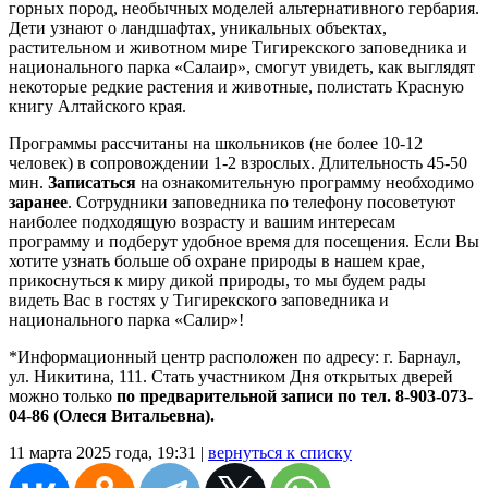
горных пород, необычных моделей альтернативного гербария.
Дети узнают о ландшафтах, уникальных объектах,
растительном и животном мире Тигирекского заповедника и
национального парка «Салаир», смогут увидеть, как выглядят
некоторые редкие растения и животные, полистать Красную
книгу Алтайского края.
Программы рассчитаны на школьников (не более 10-12
человек) в сопровождении 1-2 взрослых. Длительность 45-50
мин.
Записаться
на ознакомительную программу необходимо
заранее
. Сотрудники заповедника по телефону посоветуют
наиболее подходящую возрасту и вашим интересам
программу и подберут удобное время для посещения. Если Вы
хотите узнать больше об охране природы в нашем крае,
прикоснуться к миру дикой природы, то мы будем рады
видеть Вас в гостях у Тигирекского заповедника и
национального парка «Салир»!
*Информационный центр расположен по адресу: г. Барнаул,
ул. Никитина, 111. Стать участником Дня открытых дверей
можно только
по предварительной записи по тел. 8-903-073-
04-86 (Олеся Витальевна).
11 марта 2025 года, 19:31 |
вернуться к списку