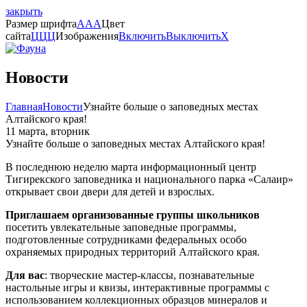
закрыть
Размер шрифта
A
A
A
Цвет
сайта
Ц
Ц
Ц
Изображения
Включить
Выключить
X
Новости
Главная
Новости
Узнайте больше о заповедных местах
Алтайского края!
11 марта, вторник
Узнайте больше о заповедных местах Алтайского края!
В последнюю неделю марта информационный центр
Тигирекского заповедника и национального парка «Салаир»
открывает свои двери для детей и взрослых.
Приглашаем организованные группы школьников
посетить увлекательные заповедные программы,
подготовленные сотрудниками федеральных особо
охраняемых природных территорий Алтайского края.
Для вас
: творческие мастер-классы, познавательные
настольные игры и квизы, интерактивные программы с
использованием коллекционных образцов минералов и