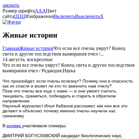
закрыть
Размер шрифта
A
A
A
Цвет
сайта
Ц
Ц
Ц
Изображения
Включить
Выключить
X
Живые истории
Главная
Живые истории
Что если все пчелы умрут? Конец
света и другие последствия вымирания пчел /...
14 августа, воскресенье
Что если все пчелы умрут? Конец света и другие последствия
вымирания пчел / Редакция.Наука
Что произойдет, если пчелы исчезнут? Почему они в опасности,
как их спасти и может ли кто-то заменить нам пчелу?
Пока что пчелы все еще с нами — и они умеют считать,
танцевать, сражаться, побеждать и стареть в обратном
направлении.
Научный журналист Илья Кабанов расскажет, как они все это
делают и объяснит, почему именно пчелы научили нас
гуманизму.
В 
ролике 
участвовали спикеры: 
ДМИТРИЙ БОГУСЛАВСКИЙ кандидат биологических наук, 