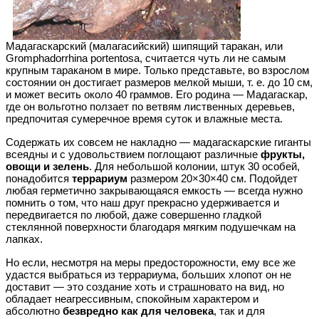
Мадагаскарский (малагасийский) шипящий таракан, или
Gromphadorrhina portentosa, считается чуть ли не самым
крупным тараканом в мире. Только представьте, во взрослом
состоянии он достигает размеров мелкой мыши, т. е. до 10 см,
и может весить около 40 граммов. Его родина — Мадагаскар,
где он вольготно ползает по ветвям лиственных деревьев,
предпочитая сумеречное время суток и влажные места.
Содержать их совсем не накладно — мадагаскарские гиганты
всеядны и с удовольствием поглощают различные
фрукты,
овощи и зелень
. Для небольшой колонии, штук 30 особей,
понадобится
террариум
размером 20×30×40 см. Подойдет
любая герметично закрывающаяся емкость — всегда нужно
помнить о том, что наш друг прекрасно удерживается и
передвигается по любой, даже совершенно гладкой
стеклянной поверхности благодаря мягким подушечкам на
лапках.
Но если, несмотря на меры предосторожности, ему все же
удастся выбраться из террариума, больших хлопот он не
доставит — это создание хоть и страшновато на вид, но
обладает неагрессивным, спокойным характером и
абсолютно
безвредно как для человека
, так и для