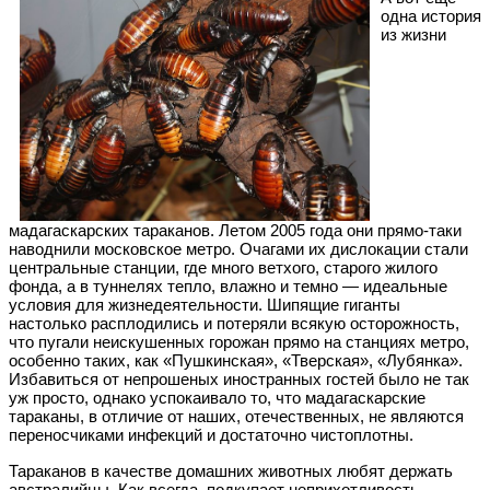
одна история
из жизни
мадагаскарских тараканов. Летом 2005 года они прямо-таки
наводнили московское метро. Очагами их дислокации стали
центральные станции, где много ветхого, старого жилого
фонда, а в туннелях тепло, влажно и темно — идеальные
условия для жизнедеятельности. Шипящие гиганты
настолько расплодились и потеряли всякую осторожность,
что пугали неискушенных горожан прямо на станциях метро,
особенно таких, как «Пушкинская», «Тверская», «Лубянка».
Избавиться от непрошеных иностранных гостей было не так
уж просто, однако успокаивало то, что мадагаскарские
тараканы, в отличие от наших, отечественных, не являются
переносчиками инфекций и достаточно чистоплотны.
Тараканов в качестве домашних животных любят держать
австралийцы. Как всегда, подкупает неприхотливость,