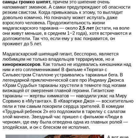
самцы громко шипят,
причем это шипение очень
напоминает змеиное. А самки предупреждают об опасности
резким свистом. Когда привыкаешь к этому, то выглядит
довольно комично. Но поначалу может испугать даже
взрослого человека. Продолжительность жизни
мадагаскарского таракана — около
2,5 лет
(кстати, на воле
они живут меньше, в среднем 1−2 года), хотя встречаются и
долгожители. Так что, если ему у вас понравится, он
проживет до 5 лет.
Мадагаскарский шипящий гигант, бесспорно, является
любимцем не только владельцев террариумов, но и
кинорежиссеров
. Как только не издевались киношники над
ним и его соплеменниками! В фильме «Тюряга» с
Сильвестром Сталлоне устраивались тараканьи бега. В
легендарной приключенческой саге про Индиану Джонса
«Храм Судьбы» тараканы хрустели в темноте под ногами
визжащей от омерзения главной героини. Гигантские
тараканы — жертвы химикатов — наводили ужас на Миру
Сорвино в «Мутантах». В «Квартирке Джо» — восхитительно
пели и тем самым покорили сердца зрителей. В комедии
«Трудный ребенок 2» его подложили в тарелку с салатом
злой мачехе. Звездный час пришел с фильмом «Люди в
черном», где ему была отведена одна из главных ролей —
злодейская, и он с блеском ее исполнил.
А вот еще