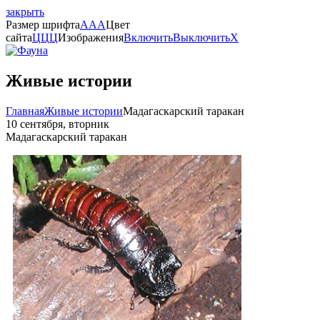
закрыть
Размер шрифта
A
A
A
Цвет
сайта
Ц
Ц
Ц
Изображения
Включить
Выключить
X
Живые истории
Главная
Живые истории
Мадагаскарский таракан
10 сентября, вторник
Мадагаскарский таракан