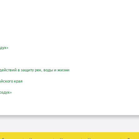
здух»
действий в защиту рек, воды и жизни
айского края
оздух»