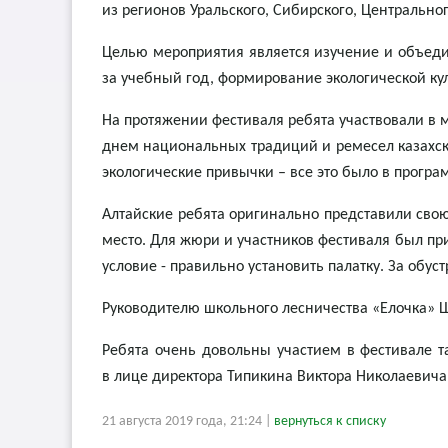
из регионов Уральского, Сибирского, Центрально
Целью мероприятия является изучение и объеди
за учебный год, формирование экологической ку
На протяжении фестиваля ребята участвовали в м
днем национальных традиций и ремесел казахск
экологические привычки – все это было в програ
Алтайские ребята оригинально представили свою 
место. Для жюри и участников фестиваля был при
условие - правильно установить палатку. За обу
Руководителю школьного лесничества «Елочка» 
Ребята очень довольны участием в фестивале 
в лице директора Типикина Виктора Николаевича
21 августа 2019 года, 21:24 |
вернуться к списку