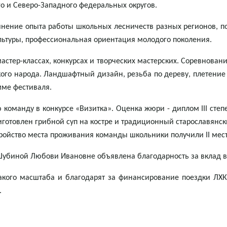
го и Северо-Западного федеральных округов.
нение опыта работы школьных лесничеств разных регионов, п
льтуры, профессиональная ориентация молодого поколения.
астер-классах, конкурсах и творческих мастерских. Соревнован
ого народа. Ландшафтный дизайн, резьба по дереву, плетение 
мме фестиваля.
команду в конкурсе «Визитка». Оценка жюри - диплом III степ
готовлен грибной суп на костре и традиционный старославянски
стройство места проживания команды школьники получили II мест
Шубиной Любови Ивановне объявлена благодарность за вклад в
такого масштаба и благодарят за финансирование поездки ЛХ
.