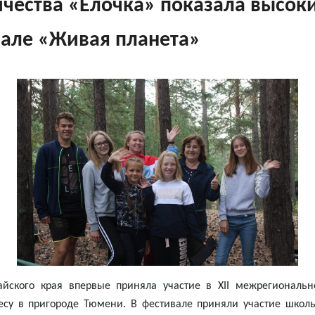
чества «Елочка» показала высоки
але «Живая планета»
айского края впервые приняла участие в XII межрегиональн
лесу в пригороде Тюмени. В фестивале приняли участие шко