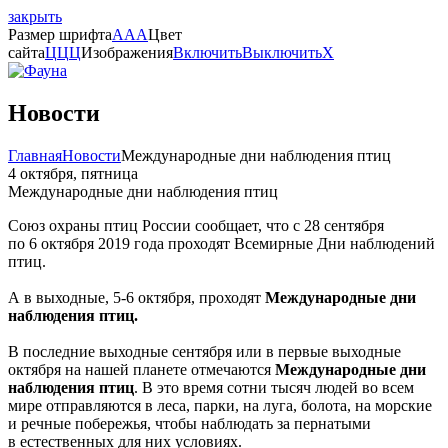
закрыть
Размер шрифта
A
A
A
Цвет
сайта
Ц
Ц
Ц
Изображения
Включить
Выключить
X
Новости
Главная
Новости
Международные дни наблюдения птиц
4 октября, пятница
Международные дни наблюдения птиц
Союз охраны птиц России сообщает, что с 28 сентября
по 6 октября 2019 года проходят Всемирные Дни наблюдений
птиц.
А в выходные, 5-6 октября, проходят
Международные дни
наблюдения птиц.
В последние выходные сентября или в первые выходные
октября на нашей планете отмечаются
Международные дни
наблюдения птиц
. В это время сотни тысяч людей во всем
мире отправляются в леса, парки, на луга, болота, на морские
и речные побережья, чтобы наблюдать за пернатыми
в естественных для них условиях.