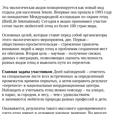
Эта экологическая акция позиционируется как новый вид
отдыха для населения Земли. Впервые она прошла в 1993 году
по инициативе Международной ассоциации по охране птиц
(BirdLife International). Сегодня в акции принимают участие
сотни тысяч любителей птиц из более 100 стран мира.
Основных целей, которые ставят перед собой организаторы
этого экологического мероприятия, две. Первая –
общественно-просветительская – стремление привлечь
внимание людей к миру птиц и проблемам сохранения мест
их обитания. Вторая цель – научная – получение свежих
данных о миграциях, позволяющих оценить численность
разных видов птиц и выяснить пути их перелетов.
Главная задача участников
Дней наблюдений – отметить
на специальном листе всех встреченных за определенный
промежуток времени пернатых, а затем направить результат
«переписи» в национальные координационные центры.
Наблюдать и учитывать птиц можно повсюду – на улицах,
в парке, за городом, в лесу, – чем с удовольствием
и занимаются любители природы разных профессий и дети.
Оказывается, результаты такого массового одновременного
учета птиц имеют и огромное научное значение. Во многих