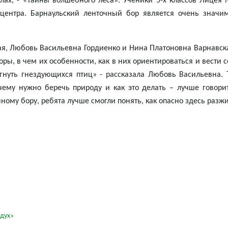
лах, - «Тайны волшебного леса». Ученики 5-х классов Лицея
коцентра. Барнаульский ленточный бор является очень знач
я, Любовь Васильевна Гордиенко и Нина Платоновна Варнавска
ры, в чем их особенности, как в них ориентироваться и вести с
угнуть гнездующихся птиц» - рассказала Любовь Васильевна.
чему нужно беречь природу и как это делать – лучше говори
ному бору, ребята лучше смогли понять, как опасно здесь разжи
здух»