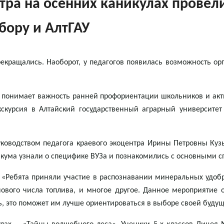
нтра на осенних каникулах провел
бору и АлтГАУ
рекращались. Наоборот, у педагогов появилась возможность ор
р понимает важность ранней профориентации школьников и ак
кскурсия в Алтайский государственный аграрный университет
руководством педагога краевого экоцентра Ирины Петровны Ку
кума узнали о специфике ВУЗа и познакомились с основными с
и: «Ребята приняли участие в распознавании минеральных удо
ового числа топлива, и многое другое. Данное мероприятие
ь, это поможет им лучше ориентироваться в выборе своей буду