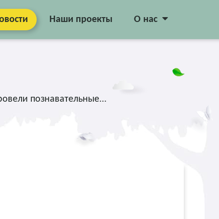
овости
Наши проекты
О нас
ровели познавательные...