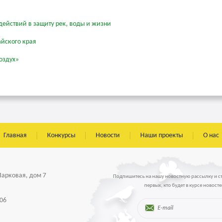
действий в защиту рек, воды и жизни
айского края
оздух»
Главная
Конкурсы
Новости
Наши проекты
О нас
 Парковая, дом 7
Подпишитесь на нашу новостную рассылку и с
первых, кто будет в курсе новосте
-06