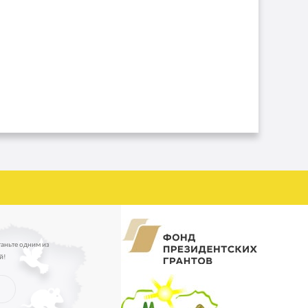
таньте одним из
й!