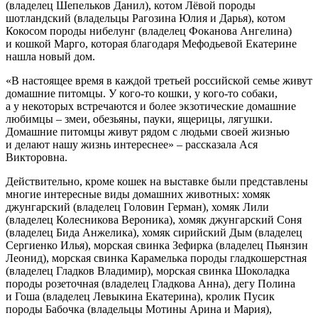
(владелец Шепельков Данил), котом Лёвой породы
шотландский (владельцы Рагозина Юлия и Дарья), котом
Кокосом породы нибелунг (владелец Фоканова Ангелина)
и кошкой Марго, которая благодаря Мефодьевой Екатерине
нашла новый дом.
«В настоящее время в каждой третьей российской семье живут
домашние питомцы. У кого-то кошки, у кого-то собаки,
а у некоторых встречаются и более экзотические домашние
любимцы – змеи, обезьяны, пауки, ящерицы, лягушки.
Домашние питомцы живут рядом с людьми своей жизнью
и делают нашу жизнь интереснее» – рассказала Ася
Викторовна.
Действительно, кроме кошек на выставке были представлены
многие интересные виды домашних животных: хомяк
джунгарский (владелец Головин Герман), хомяк Лили
(владелец Колесникова Вероника), хомяк джунгарский Соня
(владелец Бида Анжелика), хомяк сирийский Дым (владелец
Сергиенко Илья), морская свинка Зефирка (владелец Пьянзин
Леонид), морская свинка Карамелька породы гладкошерстная
(владелец Гладков Владимир), морская свинка Шоколадка
породы розеточная (владелец Гладкова Анна), дегу Полина
и Гоша (владелец Левыкина Екатерина), кролик Пусик
породы Бабочка (владельцы Мотины Арина и Мария),