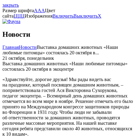
закрыть
Размер шрифта
A
A
A
Цвет
сайта
Ц
Ц
Ц
Изображения
Включить
Выключить
X
Новости
Главная
Новости
Выставка домашних животных «Наши
любимые питомцы» состоялась 20 октября в...
21 октября, понедельник
Выставка домашних животных «Наши любимые питомцы»
состоялась 20 октября в экоцентре
«Здравствуйте, дорогие друзья! Мы рады видеть вас
на празднике, который посвящен домашним животным, –
поприветствовала гостей Ася Викторовна Сухорукова,
педагог экоцентра. – Всемирный день домашних животных
отмечается во всем мире в ноябре. Решение отмечать его было
принято на Международном конгрессе защитников природы
во Флоренции в 1931 году. Чтобы люди не забывали
об ответственности за домашних животных, проводятся
различные массовые мероприятия. На нашей выставке
сегодня ребята представили около 40 животных, относящихся
к 10 видам».