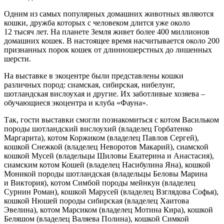
Одним из самых популярных домашних животных являются
кошки, дружба которых с человеком длится уже около
12 тысяч лет. На планете Земля живет более 400 миллионов
домашних кошек. В настоящее время насчитывается около 200
признанных порок кошек от длинношерстных до лишенных
шерсти.
На выставке в экоцентре были представлены кошки
различных пород: сиамская, сибирская, нибелунг,
шотландская вислоухая и другие. Их заботливые хозяева –
обучающиеся экоцентра и клуба «Фауна».
Так, гости выставки смогли познакомиться с котом Васильком
породы шотландский вислоухий (владелец Горбатенко
Маргарита), котом Коржиком (владелец Павлов Сергей),
кошкой Снежкой (владелец Неворотов Макарий), сиамской
кошкой Мусей (владельцы Шиловы Екатерина и Анастасия),
сиамским котом Кошей (владелец Насибулина Яна), кошкой
Моникой породы шотландская (владельцы Беловы Марина
и Виктория), котом Симбой породы мейнкун (владелец
Сурнин Роман), кошкой Марусей (владелец Взглядова Софья),
кошкой Нюшей породы сибирская (владелец Хаитова
Эвелина), котом Марсиком (владелец Мотина Кира), кошкой
Беляшом (владелец Валяева Полина), кошкой Симкой