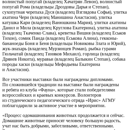
волнистый попугай (владелец Хачатрян Левон), волнистый
попугай Рома (владельцы Дроздовы Дарья и Степан),
сухопутная черепаха Дуся (владелец Взглядова Софья), улитка
ахатина Чери (владелец Манишина Анастасия), улитка
катушка Кари (владелец Ванюшкина Мария), улитки ахатины
Данил и Мила (владелец Круглова Екатерина), улитка ахатина
(владелец Ткаченко Слава), креветка Вишня (владелец Еськов
Тихон), сомик Панда (владелец Еськова Алина), гекконы-
бананоеды Боня и Беня (владельцы Новиковы Злата и Юрий),
жук-знахарь (владелец Мурзинцев Роман), рыбка гурами
Гюльчатай (владелец Тиняков Михаил), горлица (владелец
Дрянев Никита), муравьи (владелец Балыкин Степан), собака
породы хаски (владельцы Мефодьевы Екатерина
и Анастасия).
Все участники выставки были награждены дипломами.
По сложившейся традиции на выставке были награждены
и ребята из клуба «Фауна», которые стали победителями
всероссийских и краевых конкурсов. Волонтеров
из студенческого педагогического отряда «Ирис» АГМУ
поблагодарили за активное участие в мероприятии.
«Процесс одомашнивания животных продолжается и сейчас.
Домашние животные приносят человеку большую радость,
учат нас быть добрыми, заботливыми, ответственными.