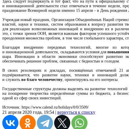
Здесь следует подчеркнуть и тот факт, что на пути к официальному 
и инновационной деятельности стал отмечаться в течение недели, пр
празднование Всемирной недели именно 15 апреля – в День рождения 
Учреждая новый праздник, Организация Объединённых Наций стреми
властей, науки и техники, систем образования к вопросу развития т
для реализации всевозможных инноваций и внедрению их в различн
это, с точки зрения ООН, является важным фактором успешного устойч
преодоления множества проблем, в том числе глобального характера, с
Благодаря внедрению передовых технологий, многие из кото
и инновационной деятельности, складываются условия для
повышения
шара. Инновации в области экономики способствуют развитию эк
обеспечивать решение проблем, связанных с бедностью и голодом.
В своих резолюциях и докладах, посвящённых отмечаемой 21 а
подчёркивается, что развитие науки, техники и инноваций дол
и служить
во благо человечеству
, ориентируясь на его интересы.
Государственные структуры должны выделять на развитие технологий 
на поощрение творчества определённые суммы из бюджета, а бизнес
одной из сфер своих инвестиций.
Источник: https://www.calend.ru/holidays/0/0/3509/
21 апреля 2020 года, 19:54 |
вернуться к списку