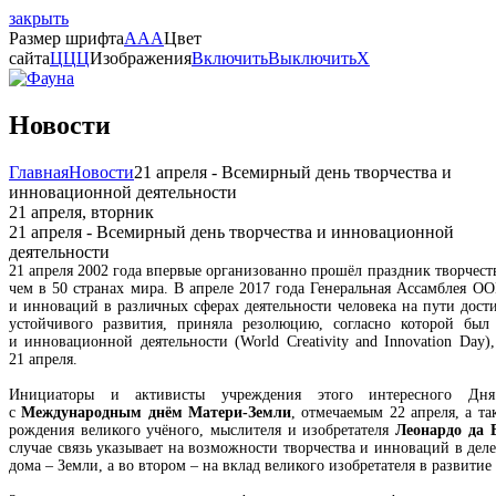
закрыть
Размер шрифта
A
A
A
Цвет
сайта
Ц
Ц
Ц
Изображения
Включить
Выключить
X
Новости
Главная
Новости
21 апреля - Всемирный день творчества и
инновационной деятельности
21 апреля, вторник
21 апреля - Всемирный день творчества и инновационной
деятельности
21 апреля 2002 года впервые организованно прошёл праздник творчест
чем в 50 странах мира. В апреле 2017 года Генеральная Ассамблея О
и инноваций в различных сферах деятельности человека на пути дост
устойчивого развития, приняла резолюцию, согласно которой был
и инновационной деятельности (World Creativity and Innovation Day
21 апреля.
Инициаторы и активисты учреждения этого интересного Дня
с
Международным днём Матери-Земли
, отмечаемым 22 апреля, а т
рождения великого учёного, мыслителя и изобретателя
Леонардо да 
случае связь указывает на возможности творчества и инноваций в дел
дома – Земли, а во втором – на вклад великого изобретателя в развитие