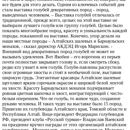
все будем для этого делать. Одним из ключевых событий дня
стала выставка голубей декоративных пород – пород,
выведенных человеком. – Выставка голубей отличалась от
традиционной, прежде всего, целью: на этой выставке не
выбирали лучшего голубя или группу голубей. Целью было
показать многообразие пород, красоту и уникальность каждой
породы, показанной на выставке. Конечно, упор делали на
наши местные породы – Алтайских шалевых и Барнаульских
монахов, - сказал директор АКДЭЦ Игорь Марискин. -
Внешний вид декоративных пород голубей не может не
вызывать удивления. Вот Якобин – его воротник из перьев
почти полностью закрывает голову и, если смотреть сбоку,
редко кто узнает в нем голубя. Голуби-павлины распустили
свои огромные хвосты и стоят в необычной позе, выставив
широкую грудь. Элегантные красавцы Алтайские шалевые
щеголяют ярким сорочьим окрасом и широкой белой лентой
на хвосте. Красоту Барнаульских монахов подчеркивает
ровная цветная шапочка и хвост, контрастирующий с чисто-
белым оперением. Что не голубь, то живое чудо, созданное
руками человека. И таких чудес на выставке было 15 пород.
Привезли их голубеводы Алтайского края, Томской области и
Республики Алтай. Вице-президент Федерации голубеводов
РФ, президент клуба «Русский турман» Владислав Ваевский
на празднике вручил награды от этих организаций алтайским
голубеводам: - Многим есть, чему у вас поучиться. Молодцы,