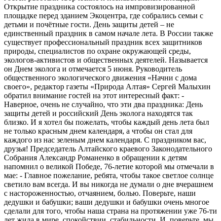
Открытие праздника состоялось на импровизированной
площадке перед зданием Экоцентра, где собрались семьи с
детьми и почётные гости. День защиты детей – не
единственный праздник в самом начале лета. В России также
существует профессиональный праздник всех защитников
природы, специалистов по охране окружающей среды,
экологов-активистов и общественных деятелей. Называется
он Днем эколога и отмечается 5 июня. Руководитель
общественного экологического движения «Начни с дома
своего», редактор газеты «Природа Алтая» Сергей Малыхин
обратил внимание гостей на этот интересный факт: -
Наверное, очень не случайно, что эти два праздника: День
защиты детей и российский День эколога находятся так
близко. И я хотел бы пожелать, чтобы каждый день лета был
не только красным днем календаря, а чтобы он стал для
каждого из нас зеленым днем календаря. С праздником вас,
друзья! Председатель Алтайского краевого Законодательного
Собрания Александр Романенко в обращении к детям
напомнил о великой Победе, 76-летие которой мы отмечали в
мае: - Главное пожелание, ребята, чтобы такое светлое солнце
светило вам всегда. И вы никогда не думали о дне вчерашнем
с настороженностью, отчаянием, болью. Поверьте, наши
дедушки и бабушки; ваши дедушки и бабушки очень многое
сделали для того, чтобы наша страна на протяжении уже 76-ти
лет жила в мире, спокойствии, стабильности. И, поверьте, мы