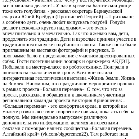
все правильно делаете! - У нас в храме на Балтийской улице
тоже есть голубятня, - рассказал секретарь Барнаульской
епархии Юрий Крейдун (Протоиерей Георгий). – Прихожане,
а особенно дети, очень любят выпускать голубей. Голуби
делают несколько кругов над храмом – это очень
впечатлительно и замечательно. Так что я желаю вам, дети,
продолжать эти традиции. Дети и взрослые приняли участие в
традиционном выпуске голубиного салюта. Также гости были
приглашены на выставки фотографий и рисунков. В
программе было и представление с участием дрессированных
собак. Гости посетили мини-зоопарк и оранжерею АКДЭЦ.
Побывали на мастер-классе по робототехнике. Поиграли в
шпионов на экологической тропе. Всех впечатлила
интерактивная геологическая выставка «Жизнь Земли. Жизнь
на Земле». Напомним, что праздничное мероприятие прошло
в рамках проекта «Большая перемена». О том, что это за
проект, рассказала в обращении к школьникам участница
региональной команды проекта Виктория Кривошеина: -
«Большая перемена» - это комфортная среда, в которой вы
можете развить все свои творческие навыки, показать себя на
полную. Мы еженедельно выпускаем различную
дополнительную информацию, делимся интересными
фактами с помощью нашего сообщества «Большая перемена.
Алтайский край» (vk.com/bigperemen22). Там работает наш