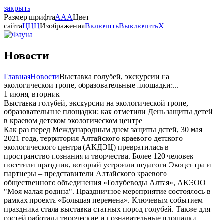
закрыть
Размер шрифта
A
A
A
Цвет
сайта
Ц
Ц
Ц
Изображения
Включить
Выключить
X
Новости
Главная
Новости
Выставка голубей, экскурсии на
экологической тропе, образовательные площадки:...
1 июня, вторник
Выставка голубей, экскурсии на экологической тропе,
образовательные площадки: как отметили День защиты детей
в краевом детском экологическом центре
Как раз перед Международным днем защиты детей, 30 мая
2021 года, территория Алтайского краевого детского
экологического центра (АКДЭЦ) превратилась в
пространство познания и творчества. Более 120 человек
посетили праздник, который устроили педагоги Экоцентра и
партнеры – представители Алтайского краевого
общественного объединения «Голубеводы Алтая», АКЭОО
"Моя малая родина". Праздничное мероприятие состоялось в
рамках проекта «Большая перемена». Ключевым событием
праздника стала выставка статных пород голубей. Также для
гостей работали творческие и познавательные площадки.