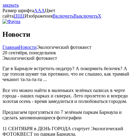
закрыть
Размер шрифта
A
A
A
Цвет
сайта
Ц
Ц
Ц
Изображения
Включить
Выключить
X
Новости
Главная
Новости
Экологический фотоквест
20 сентября, понедельник
Экологический фотоквест
Где в Барнауле встретить ондатру? А покормить белочек? А
где тополя шумят так протяжно, что не слышно, как трамвай
чеканит та-та-та-та ...
Все это можно найти в маленьких зелёных оазисах в черте
города - наших парках и скверах. Лето пролетело и впереди
золотая осень - время замедлиться и полюбоваться городом.
Предлагаем прогуляться по 7 зелёным паркам Барнаула и
сделать запоминающиеся фотографии
11 СЕНТЯБРЯ в ДЕНЬ ГОРОДА стартует Экологический
ФОТОКВЕСТ по паркам Барнаула.