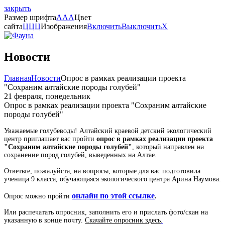
закрыть
Размер шрифта
A
A
A
Цвет
сайта
Ц
Ц
Ц
Изображения
Включить
Выключить
X
Новости
Главная
Новости
Опрос в рамках реализации проекта
"Сохраним алтайские породы голубей"
21 февраля, понедельник
Опрос в рамках реализации проекта "Сохраним алтайские
породы голубей"
Уважаемые голубеводы! Алтайский краевой детский экологический
центр приглашает вас пройти
опрос в рамках реализации проекта
"Сохраним алтайские породы голубей"
, который направлен на
сохранение пород голубей, выведенных на Алтае.
Ответьте, пожалуйста, на вопросы, которые для вас подготовила
ученица 9 класса, обучающаяся экологического центра Арина Наумова.
онлайн по этой ссылке
Опрос можно пройти
.
Или распечатать опросник, заполнить его и прислать фото/скан на
указанную в конце почту.
Скачайте опросник здесь
.