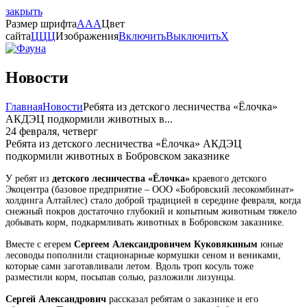
закрыть
Размер шрифта
A
A
A
Цвет
сайта
Ц
Ц
Ц
Изображения
Включить
Выключить
X
Новости
Главная
Новости
Ребята из детского лесничества «Ёлочка»
АКДЭЦ подкормили животных в...
24 февраля, четверг
Ребята из детского лесничества «Ёлочка» АКДЭЦ
подкормили животных в Бобровском заказнике
У ребят из
детского лесничества «Ёлочка»
краевого детского
Экоцентра (базовое предприятие – ООО «Бобровский лесокомбинат»
холдинга Алтайлес) стало доброй традицией в середине февраля, когда
снежный покров достаточно глубокий и копытным животным тяжело
добывать корм, подкармливать животных в Бобровском заказнике.
Вместе с егерем
Сергеем Александровичем Куковякиным
юные
лесоводы пополнили стационарные кормушки сеном и вениками,
которые сами заготавливали летом. Вдоль троп косуль тоже
разместили корм, посыпав солью, разложили лизунцы.
Сергей Александрович
рассказал ребятам о заказнике и его