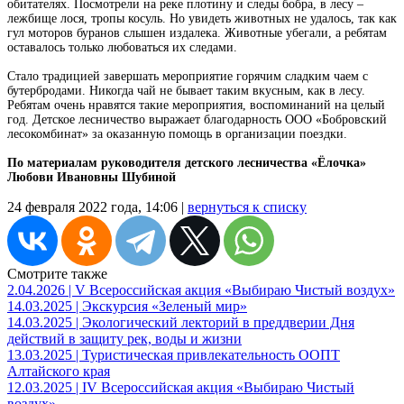
обитателях. Посмотрели на реке плотину и следы бобра, в лесу –
лежбище лося, тропы косуль. Но увидеть животных не удалось, так как
гул моторов буранов слышен издалека. Животные убегали, а ребятам
оставалось только любоваться их следами.
Стало традицией завершать мероприятие горячим сладким чаем с
бутербродами. Никогда чай не бывает таким вкусным, как в лесу.
Ребятам очень нравятся такие мероприятия, воспоминаний на целый
год. Детское лесничество выражает благодарность ООО «Бобровский
лесокомбинат» за оказанную помощь в организации поездки.
По материалам руководителя детского лесничества «Ёлочка»
Любови Ивановны Шубиной
24 февраля 2022 года, 14:06 |
вернуться к списку
Смотрите также
2.04.2026 | V Всероссийская акция «Выбираю Чистый воздух»
14.03.2025 | Экскурсия «Зеленый мир»
14.03.2025 | Экологический лекторий в преддверии Дня
действий в защиту рек, воды и жизни
13.03.2025 | Туристическая привлекательность ООПТ
Алтайского края
12.03.2025 | IV Всероссийская акция «Выбираю Чистый
воздух»