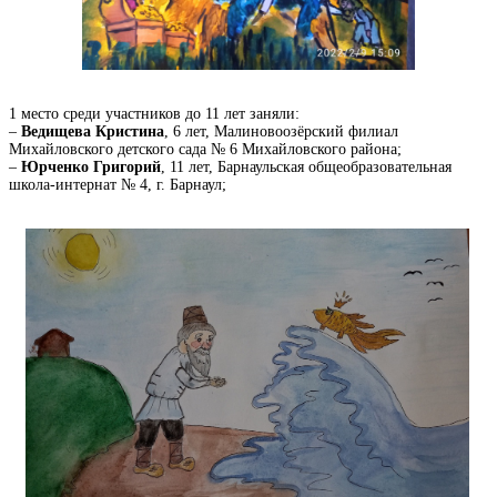
1 место среди участников до 11 лет заняли:
–
Ведищева Кристина
, 6 лет, Малиновоозёрский филиал
Михайловского детского сада № 6 Михайловского района;
–
Юрченко Григорий
, 11 лет, Барнаульская общеобразовательная
школа-интернат № 4, г. Барнаул;