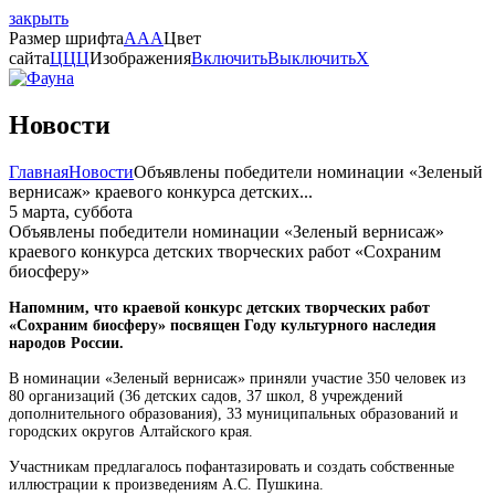
закрыть
Размер шрифта
A
A
A
Цвет
сайта
Ц
Ц
Ц
Изображения
Включить
Выключить
X
Новости
Главная
Новости
Объявлены победители номинации «Зеленый
вернисаж» краевого конкурса детских...
5 марта, суббота
Объявлены победители номинации «Зеленый вернисаж»
краевого конкурса детских творческих работ «Сохраним
биосферу»
Напомним, что краевой конкурс детских творческих работ
«Сохраним биосферу» посвящен Году культурного наследия
народов России.
В номинации «Зеленый вернисаж» приняли участие 350 человек из
80 организаций (36 детских садов, 37 школ, 8 учреждений
дополнительного образования), 33 муниципальных образований и
городских округов Алтайского края.
Участникам предлагалось пофантазировать и создать собственные
иллюстрации к произведениям А.С. Пушкина.