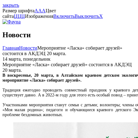
закрыть
Размер шрифта
A
A
A
Цвет
сайта
Ц
Ц
Ц
Изображения
Включить
Выключить
X
Новости
Главная
Новости
Мероприятие «Ласка» собирает друзей»
состоится в АКДЭЦ 20 марта.
14 марта, понедельник
Мероприятие «Ласка» собирает друзей» состоится в АКДЭЦ
20 марта.
В воскресенье, 20 марта, в Алтайском краевом детском эколог
мероприятие «Ласка» собирает друзей».
Традиция ежегодно проводить совместный праздник у краевого де
существует давно. А в 2022-м году для этого есть особый повод – прию
Участниками мероприятия станут семьи с детьми; волонтеры; члены 
«Моя малая родина»; педагоги и обучающиеся краевого детского Эк
проблеме бездомных животных.