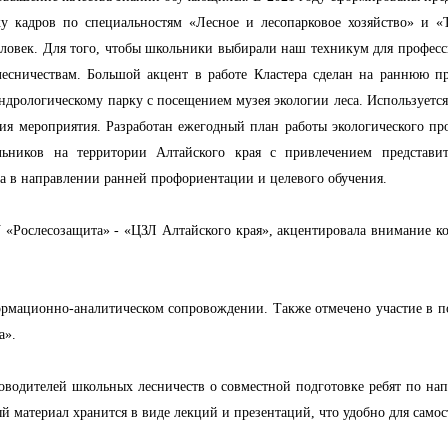
ку кадров по специальностям «Лесное и лесопарковое хозяйство» и «
еловек. Для того, чтобы школьники выбирали наш техникум для профес
есничествам. Большой акцент в работе Кластера сделан на раннюю п
ндрологическому парку с посещением музея экологии леса. Использует
ения мероприятия. Разработан ежегодный план работы экологического 
ьников на территории Алтайского края с привлечением представите
ра в направлении ранней профориентации и целевого обучения.
 «Рослесозащита» - «ЦЗЛ Алтайского края», акцентировала внимание к
ормационно-аналитическом сопровождении. Также отмечено участие в п
а».
оводителей школьных лесничеств о совместной подготовке ребят по н
материал хранится в виде лекций и презентаций, что удобно для самос