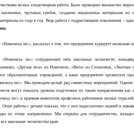
ествами велась плодотворная работа. Было проведено множество мероп
й насекомых, трутовых грибов, создание лекционных материалов по 
материалы из года в год. Ведь работа с подрастающим поколением – од
ина
.
«Новичиха лес», рассказал о том, что предприятие курирует несколько 
«Новичиха лес» сотрудничают пять школьных лесничеств, находя
никово, «Друзья леса» из Новичихи, «Вита» из Солоновки, «Знатоки 
оги образовательных учреждений, а наше предприятие организует пра
вичиха лес». Мы проводим целый ряд совместных мероприятий. Одним 
честв могут показать уровень подготовки по таким направлениям как л
ичиха лес» и краевым комитетом профсоюза работников лесных отраслей
 Опыт работы с детьми показал, что у них недостаточно знаний и навык
иады по этому направлению. Мы открыты для сотрудничества, налади
 все школьные лесничества края.