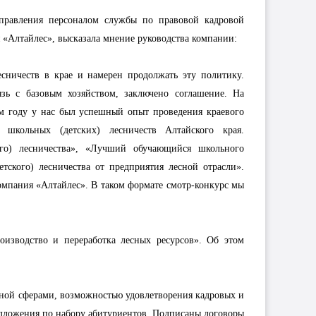
управления персоналом службы по правовой кадровой
 «Алтайлес», высказала мнение руководства компании:
есничеств в крае и намерен продолжать эту политику.
язь с базовым хозяйством, заключено соглашение. На
м году у нас был успешный опыт проведения краевого
 школьных (детских) лесничеств Алтайского края.
го) лесничества», «Лучший обучающийся школьного
етского) лесничества от предприятия лесной отрасли».
мпания «Алтайлес». В таком формате смотр-конкурс мы
оизводство и переработка лесных ресурсов». Об этом
енной сферами, возможностью удовлетворения кадровых и
дложения по набору абитуриентов. Подписаны договоры