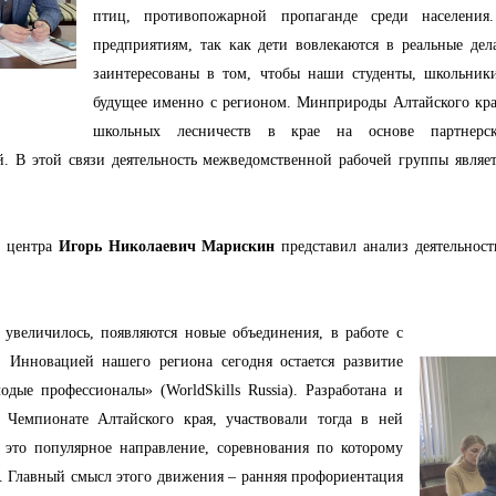
птиц, противопожарной пропаганде среди населени
предприятиям, так как дети вовлекаются в реальные дел
заинтересованы в том, чтобы наши студенты, школьники
будущее именно с регионом. Минприроды Алтайского кра
школьных лесничеств в крае на основе партнерск
. В этой связи деятельность межведомственной рабочей группы являе
о центра
Игорь Николаевич Марискин
представил анализ деятельност
 увеличилось, появляются новые объединения, в работе с
. Инновацией нашего региона сегодня остается развитие
ые профессионалы» (WorldSkills Russia). Разработана и
 Чемпионате Алтайского края, участвовали тогда в ней
 это популярное направление, соревнования по которому
а. Главный смысл этого движения – ранняя профориентация