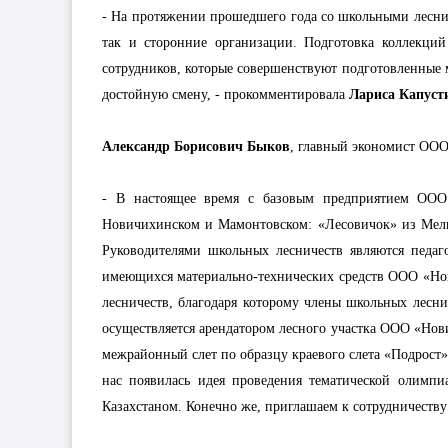
- На протяжении прошедшего года со школьными леснич
так и сторонние организации. Подготовка коллекци
сотрудников, которые совершенствуют подготовленные 
достойную смену, - прокомментировала
Лариса Капуст
Александр Борисович Быков
, главный экономист ООО 
- В настоящее время с базовым предприятием ООО 
Новичихинском и Мамонтовском: «Лесовичок» из Мель
Руководителями школьных лесничеств являются педаг
имеющихся материально-технических средств ООО «Но
лесничеств, благодаря которому члены школьных лесни
осуществляется арендатором лесного участка ООО «Нов
межрайонный слет по образцу краевого слета «Подрост».
нас появилась идея проведения тематической олимп
Казахстаном. Конечно же, приглашаем к сотрудничеству