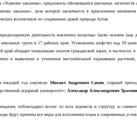
та «Усынови заказник», предложила обучающимся школьных лесничеств ак
нови заказник», цель которой заключается в привлечении внимания
ческих коллективов по сохранению дикой природы Алтая.
иродоохранную деятельность вовлечено несколько тысяч человек (как д
26 школьных групп в 17 районах края. Установлено шефство над 28 це
й край обладает уникальным опытом гражданской науки, в частности, 
ечено в выявление и уточнение местообитаний охраняемых растений
а текущий год озвучили:
Михаил Андреевич Савин
, старший препод
арственный аграрный университет»;
Александр Александрович Тратон
овещания, поблагодарил коллег из всех ведомств и структур за совме
оды будут приняты все меры для исполнения плана в современных услов