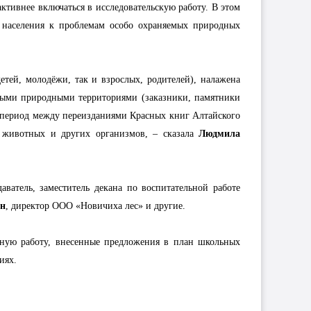
тивнее включаться в исследовательскую работу. В этом
 населения к проблемам особо охраняемых природных
етей, молодёжи, так и взрослых, родителей), налажена
нными природными территориями (заказники, памятники
в период между переизданиями Красных книг Алтайского
, животных и других организмов, – сказала
Людмила
аватель, заместитель декана по воспитательной работе
ин
, директор ООО «Новичиха лес» и другие.
стную работу, внесенные предложения в план школьных
иях.