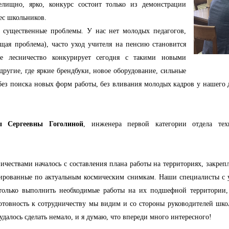
елищно, ярко, конкурс состоит только из демонстрации
ес школьников.
и существенные проблемы. У нас нет молодых педагогов,
щая проблема), часто уход учителя на пенсию становится
ое лесничество конкурирует сегодня с такими новыми
другие, где яркие брендбуки, новое оборудование, сильные
ез поиска новых форм работы, без вливания молодых кадров у нашего 
ы Сергеевны Гоголиной
, инженера первой категории отдела те
ичествами началось с составления плана работы на территориях, закреп
зированные по актуальным космическим снимкам. Наши специалисты с 
 только выполнить необходимые работы на их подшефной территории,
отовность к сотрудничеству мы видим и со стороны руководителей шко
далось сделать немало, и я думаю, что впереди много интересного!