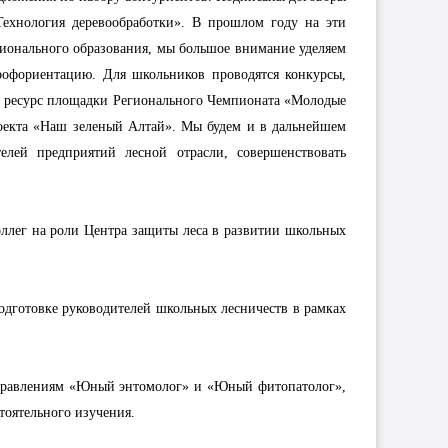
Технология деревообработки». В прошлом году на эти
сионального образования, мы большое внимание уделяем
рофориентацию. Для школьников проводятся конкурсы,
ся ресурс площадки Регионального Чемпионата «Молодые
проекта «Наш зеленый Алтай». Мы будем и в дальнейшем
лей предприятий лесной отрасли, совершенствовать
оллег на роли Центра защиты леса в развитии школьных
одготовке руководителей школьных лесничеств в рамках
аправлениям «Юный энтомолог» и «Юный фитопатолог»,
тоятельного изучения.