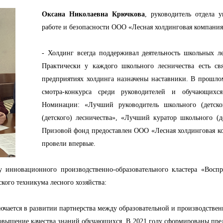
Оксана Николаевна Крючкова
, руководитель отдела 
работе и безопасности ООО «Лесная холдинговая компания
- Холдинг всегда поддерживал деятельность школьных л
Практически у каждого школьного лесничества есть св
предприятиях холдинга назначены наставники. В прошло
смотра-конкурса среди руководителей и обучающихся
Номинации: «Лучший руководитель школьного (детско
(детского) лесничества», «Лучший куратор школьного (д
Призовой фонд предоставлен ООО «Лесная холдинговая ко
провели впервые.
у инновационного производственно-образовательного кластера «Воспр
ского техникума лесного хозяйства:
лючается в развитии партнерства между образовательной и производств
овышение качества знаний обучающихся. В 2021 году сформированы пре