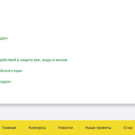
здух»
действий в защиту рек, воды и жизни
айского края
оздух»
Главная
Конкурсы
Новости
Наши проекты
О нас