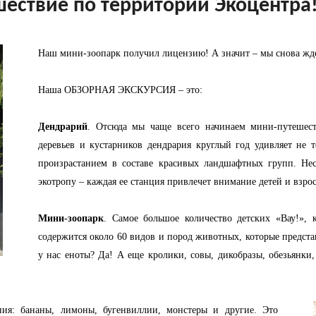
ествие по территории Экоцентра
Наш мини-зоопарк получил лицензию! А значит – мы снова жде
Наша ОБЗОРНАЯ ЭКСКУРСИЯ – это:
Дендрарий
. Отсюда мы чаще всего начинаем мини-путешест
деревьев и кустарников дендрария круглый год удивляет не т
произрастанием в составе красивых ландшафтных групп. Нес
экотропу – каждая ее станция привлечет внимание детей и взро
Мини-зоопарк
. Самое большое количество детских «Вау!»,
содержится около 60 видов и пород животных, которые предста
у нас еноты? Да! А еще кролики, совы, дикобразы, обезьянк
ения: бананы, лимоны, бугенвиллии, монстеры и другие. Это