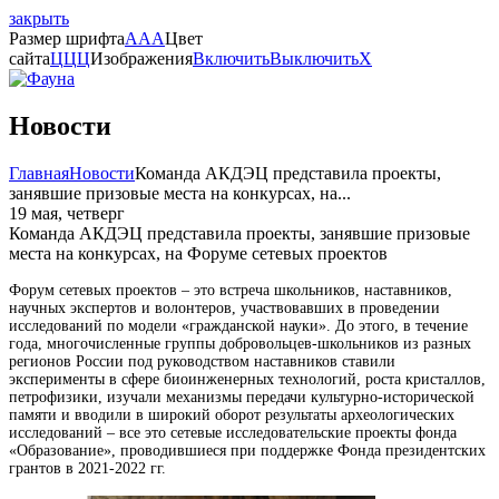
закрыть
Размер шрифта
A
A
A
Цвет
сайта
Ц
Ц
Ц
Изображения
Включить
Выключить
X
Новости
Главная
Новости
Команда АКДЭЦ представила проекты,
занявшие призовые места на конкурсах, на...
19 мая, четверг
Команда АКДЭЦ представила проекты, занявшие призовые
места на конкурсах, на Форуме сетевых проектов
Форум сетевых проектов – это встреча школьников, наставников,
научных экспертов и волонтеров, участвовавших в проведении
исследований по модели «гражданской науки». До этого, в течение
года, многочисленные группы добровольцев-школьников из разных
регионов России под руководством наставников ставили
эксперименты в сфере биоинженерных технологий, роста кристаллов,
петрофизики, изучали механизмы передачи культурно-исторической
памяти и вводили в широкий оборот результаты археологических
исследований – все это сетевые исследовательские проекты фонда
«Образование», проводившиеся при поддержке Фонда президентских
грантов в 2021-2022 гг.