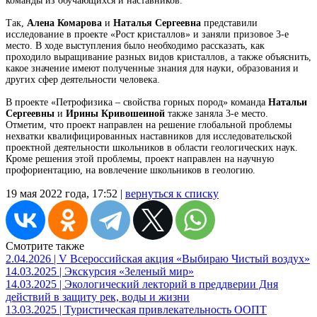
команды из обучающихся и наставников.
Так,
Алена Комарова
и
Наталья Сергеевна
представили
исследование в проекте «Рост кристаллов» и заняли призовое 3-е
место. В ходе выступления было необходимо рассказать, как
проходило выращивание разных видов кристаллов, а также объяснить,
какое значение имеют полученные знания для науки, образования и
других сфер деятельности человека.
В проекте «Петрофизика – свойства горных пород» команда
Натальи
Сергеевны
и
Ирины Кривошеиной
также заняла 3-е место.
Отметим, что проект направлен на решение глобальной проблемы
нехватки квалифицированных наставников для исследовательской
проектной деятельности школьников в области геологических наук.
Кроме решения этой проблемы, проект направлен на научную
профориентацию, на вовлечение школьников в геологию.
19 мая 2022 года, 17:52 |
вернуться к списку
Смотрите также
2.04.2026 | V Всероссийская акция «Выбираю Чистый воздух»
14.03.2025 | Экскурсия «Зеленый мир»
14.03.2025 | Экологический лекторий в преддверии Дня
действий в защиту рек, воды и жизни
13.03.2025 | Туристическая привлекательность ООПТ