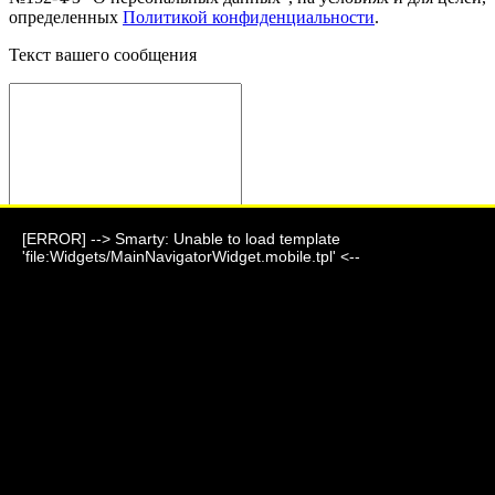
определенных
Политикой конфиденциальности
.
Текст вашего сообщения
[ERROR] --> Smarty: Unable to load template
Отправить сообщение
'file:Widgets/MainNavigatorWidget.mobile.tpl' <--
Фауна 2024 г.
г. Барнаул, ул. Парковая, дом 7
+7 (903) 995-24-06
akeoo_mmr@mail.ru
Подпишитесь на нашу новостную рассылку и станьте одним
из первых, кто будет в курсе новостей!