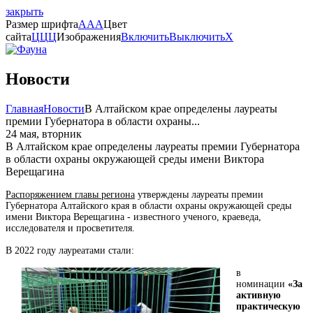
закрыть
Размер шрифта
A
A
A
Цвет
сайта
Ц
Ц
Ц
Изображения
Включить
Выключить
X
Новости
Главная
Новости
В Алтайском крае определены лауреаты
премии Губернатора в области охраны...
24 мая, вторник
В Алтайском крае определены лауреаты премии Губернатора
в области охраны окружающей среды имени Виктора
Верещагина
Распоряжением главы региона
утверждены лауреаты премии
Губернатора Алтайского края в области охраны окружающей среды
имени Виктора Верещагина - известного ученого, краеведа,
исследователя и просветителя.
В 2022 году лауреатами стали:
в
номинации
«За
активную
практическую