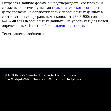
Отправляя данную форму, вы подтверждаете, что прочли и
согласны со всеми пунктами
пользовательского соглашения
и
даёте согласие на обработку своих персональных данных в
соответствии с Федеральным законом от 27.07.2006 года
№152-ФЗ "О персональных данных", на условиях и для целей,
определенных
Политикой конфиденциальности
.
Текст вашего сообщения
[ERROR] --> Smarty: Unable to load template
Отправить сообщение
'file:Widgets/MainNavigatorWidget.mobile.tpl' <--
Фауна 2024 г.
г. Барнаул, ул. Парковая, дом 7
+7 (903) 995-24-06