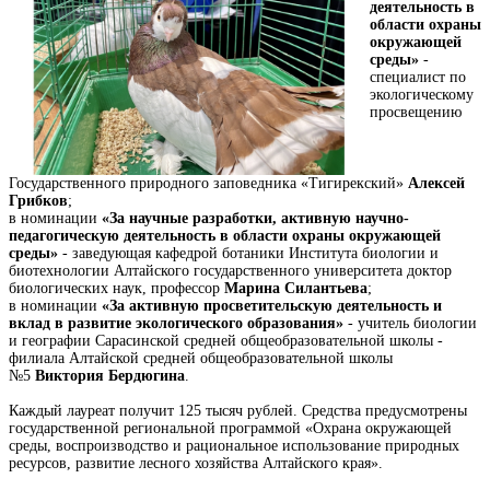
деятельность в
области охраны
окружающей
среды»
-
специалист по
экологическому
просвещению
Государственного природного заповедника «Тигирекский»
Алексей
Грибков
;
в номинации
«За научные разработки, активную научно-
педагогическую деятельность в области охраны окружающей
среды»
- заведующая кафедрой ботаники Института биологии и
биотехнологии Алтайского государственного университета доктор
биологических наук, профессор
Марина Силантьева
;
в номинации
«За активную просветительскую деятельность и
вклад в развитие экологического образования»
- учитель биологии
и географии Сарасинской средней общеобразовательной школы -
филиала Алтайской средней общеобразовательной школы
№5
Виктория Бердюгина
.
Каждый лауреат получит 125 тысяч рублей. Средства предусмотрены
государственной региональной программой «Охрана окружающей
среды, воспроизводство и рациональное использование природных
ресурсов, развитие лесного хозяйства Алтайского края».